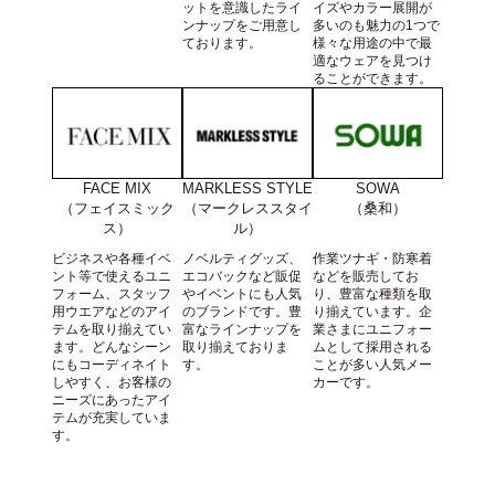
ットを意識したライ
イズやカラー展開が
ンナップをご用意し
多いのも魅力の1つで
ております。
様々な用途の中で最
適なウェアを見つけ
ることができます。
FACE MIX
SOWA
MARKLESS STYLE
（フェイスミック
（桑和）
（マークレススタイ
ス）
ル）
ビジネスや各種イベ
作業ツナギ・防寒着
ノベルティグッズ、
ント等で使えるユニ
などを販売してお
エコバックなど販促
フォーム、スタッフ
り、豊富な種類を取
やイベントにも人気
用ウエアなどのアイ
り揃えています。企
のブランドです。豊
テムを取り揃えてい
業さまにユニフォー
富なラインナップを
ます。どんなシーン
ムとして採用される
取り揃えておりま
にもコーディネイト
ことが多い人気メー
す。
しやすく、お客様の
カーです。
ニーズにあったアイ
テムが充実していま
す。