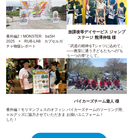
放課後等デイサービス ジャンプ
番外編2！MONSTER baSH
ステージ 熊澤伸哉 様
2025 × RUB-LAB カプセルガ
「武道の精神をTシャツに込めて」
チャ物販レポート
――教室に通う子どもたちへの“も
う一つの帯”として。
バイカーズチーム遊人 様
番外編！モリマンフェスのオフィシ
バイカーズチームのツーリング用、
ャルグッズに協力させていただきま
お揃いユニフォーム！
した！