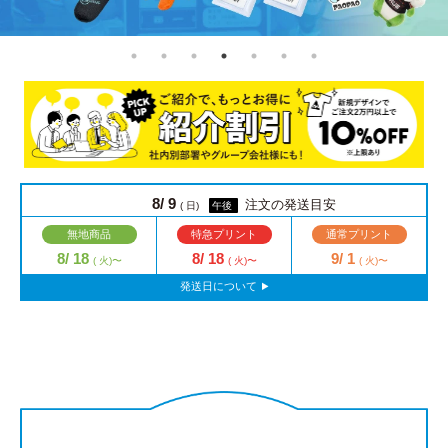
8/ 9
注文の発送目安
( 日)
午後
無地商品
特急プリント
通常プリント
8/ 18
8/ 18
9/ 1
( 火)〜
( 火)〜
( 火)〜
発送日について