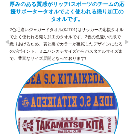
の応
ほどよくハリのあるツイル生地の浅めキャッ
3
工の
プ。
上品
サテ
金属クリップアジャスター付きでサイズ調節ができます。コ
のデ
ーディネートに合わせやすく、男女問わず人気の定番キャッ
タオル
プです。
糸で
なる
ズま