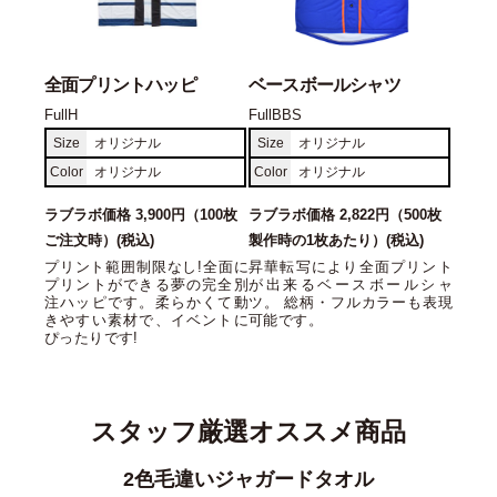
全面プリントハッピ
ベースボールシャツ
FullH
FullBBS
Size
オリジナル
Size
オリジナル
Color
オリジナル
Color
オリジナル
ラブラボ価格 3,900円（100枚
ラブラボ価格 2,822円（500枚
ご注文時）(税込)
製作時の1枚あたり）(税込)
プリント範囲制限なし!全面に
昇華転写により全面プリント
プリントができる夢の完全別
が出来るベースボールシャ
注ハッピです。柔らかくて動
ツ。 総柄・フルカラーも表現
きやすい素材で、イベントに
可能です。
ぴったりです!
スタッフ厳選オススメ商品
コットンツイルローキャップ