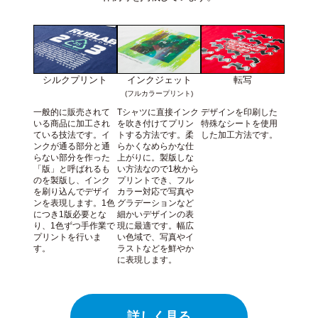
シルクプリント
インクジェット
転写
(フルカラープリント)
一般的に販売されて
Tシャツに直接インク
デザインを印刷した
いる商品に加工され
を吹き付けてプリン
特殊なシートを使用
ている技法です。イ
トする方法です。柔
した加工方法です。
ンクが通る部分と通
らかくなめらかな仕
らない部分を作った
上がりに。製版しな
「版」と呼ばれるも
い方法なので1枚から
のを製版し、インク
プリントでき、フル
を刷り込んでデザイ
カラー対応で写真や
ンを表現します。1色
グラデーションなど
につき1版必要とな
細かいデザインの表
り、1色ずつ手作業で
現に最適です。幅広
プリントを行いま
い色域で、写真やイ
す。
ラストなどを鮮やか
に表現します。
詳しく見る