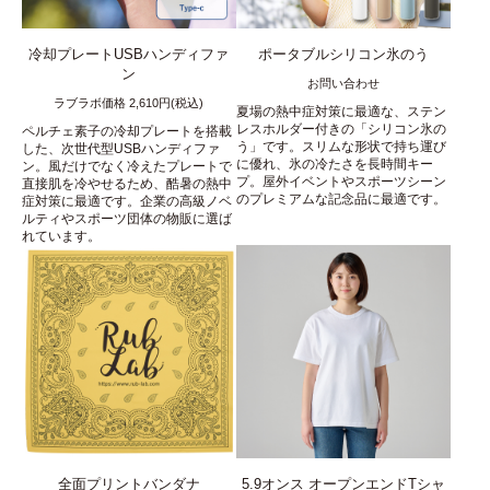
冷却プレートUSBハンディファ
ポータブルシリコン氷のう
ン
お問い合わせ
ラブラボ価格 2,610円(税込)
夏場の熱中症対策に最適な、ステン
レスホルダー付きの「シリコン氷の
ペルチェ素子の冷却プレートを搭載
う」です。スリムな形状で持ち運び
した、次世代型USBハンディファ
に優れ、氷の冷たさを長時間キー
ン。風だけでなく冷えたプレートで
プ。屋外イベントやスポーツシーン
直接肌を冷やせるため、酷暑の熱中
のプレミアムな記念品に最適です。
症対策に最適です。企業の高級ノベ
ルティやスポーツ団体の物販に選ば
れています。
全面プリントバンダナ
5.9オンス オープンエンドTシャ