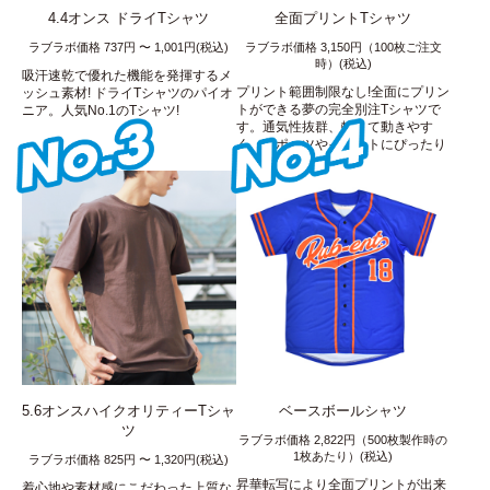
4.4オンス ドライTシャツ
全面プリントTシャツ
ラブラボ価格 737円 〜 1,001円(税込)
ラブラボ価格 3,150円（100枚ご注文
時）(税込)
吸汗速乾で優れた機能を発揮するメ
プリント範囲制限なし!全面にプリン
ッシュ素材! ドライTシャツのパイオ
トができる夢の完全別注Tシャツで
ニア。人気No.1のTシャツ!
す。通気性抜群、軽くて動きやす
く、スポーツやイベントにぴったり
です!
5.6オンスハイクオリティーTシャ
ベースボールシャツ
ツ
ラブラボ価格 2,822円（500枚製作時の
1枚あたり）(税込)
ラブラボ価格 825円 〜 1,320円(税込)
昇華転写により全面プリントが出来
着心地や素材感にこだわった上質な