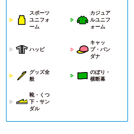
スポーツ
カジュア
ユニフォ
ルユニフ
ーム
ォーム
キャッ
ハッピ
プ・バン
ダナ
グッズ全
のぼり・
般
横断幕
靴・くつ
下・サン
ダル