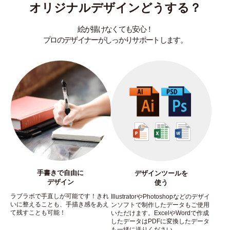
オリジナルデザインどうする？
絵が描けなくても安心！
プロのデザイナーがしっかりサポートします。
手書きで自由に
デザインツールを
デザイン
使う
ラブラボで手直しが可能です！きれ
IllustratorやPhotoshopなどのデザイ
いに整えることも、手描き感をあえ
ンソフトで制作したデータもご使用
て残すことも可能！
いただけます。ExcelやWordで作成
したデータはPDFに変換したデータ
も一緒に送りください。