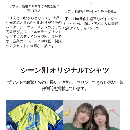
ツ
ラブラボ価格 2,100円（50枚ご製作
時）(税込)
ラブラボ価格 805円 〜 1,155円(税込)
ご注文は30枚からとなります 上品
【Printstar新作】堅牢なバインダー
な光沢感と滑らかな肌触りが特徴の
ネック仕様。物販・アパレルに最適
バンダナは、マットサテンのような
な高クオリティTシャツ
高級感があり、フルカラープリント
ならではのデザイン再現性も抜群で
す。企業のノベルティや物販、制服
のアクセントに最適な一品です。
シーン別 オリジナルTシャツ
プリントの種類と特徴・長所・注意点・プリントできない素材・製
作例等を掲載しています。