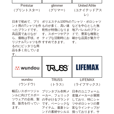
Printstar
United Athle
glimmer
（プリントスター）
（ユナイテッドアス
（グリマー）
レ）
日本で初めて、プリ
Tシャツ・ポロシャツ
ポリエステル100%の
ント用のTシャツを作
などを中心とした無
ものが多く、高い速
ったブランドです。
地アパレルのブラン
乾性が特徴になりま
高品質でありなが
ドで、豊富な種類と
す。スポーツやアク
ら、価格は手頃。オ
確かな品質が魅力で
ティブな活動時にお
リジナルTシャツを作
す。
すすめできます。
るのにピッタリな商
品を多く出していま
す。
wundou
TRUSS
LIFEMAX
（ウンドウ）
（トラス）
（ライフマックス）
幅広いスポーツジャ
プリンタブル衣料メ
日本のユニフォーム
ンルに向けてスポー
ーカー、フェリック
老舗メーカーが展開
ツウェアの企画、製
の手がけるブランド
しており、特にシャ
造、販売を行ってい
です。ベーシックな
ツやポロシャツの豊
ます。
アイテム、最新トレ
富なラインナップが
ンドの素材やシルエ
揃っております。サ