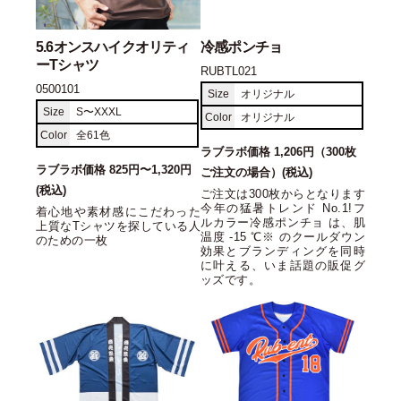
5.6オンスハイクオリティ
冷感ポンチョ
ーTシャツ
RUBTL021
0500101
Size
オリジナル
Size
S〜XXXL
Color
オリジナル
Color
全61色
ラブラボ価格 1,206円（300枚
ラブラボ価格 825円〜1,320円
ご注文の場合）(税込)
(税込)
ご注文は300枚からとなります
今年の猛暑トレンド No.1!フ
着心地や素材感にこだわった
ルカラー冷感ポンチョ は、肌
上質なTシャツを探している人
温度 -15 ℃※ のクールダウン
のための一枚
効果とブランディングを同時
に叶える、いま話題の販促グ
ッズです。