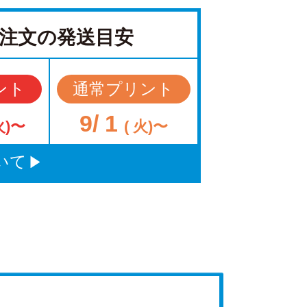
注文の発送目安
ント
通常プリント
9/ 1
火)〜
( 火)〜
いて