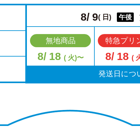
8/ 9
( 日)
午後
無地商品
特急プリ
8/ 18
8/ 18
( 火)〜
( 
発送日につ