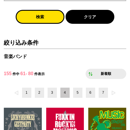
検索
クリア
絞り込み条件
音楽バンド
155
61- 80
新着順
件中
件表示
1
2
3
4
5
6
7