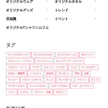
オリジナルウェア
オリジナルタオル
オリジナルグッズ
トレンド
豆知識
イベント
オリジナルTシャツソムリエ
タグ
オリジナルTシャツ
オリジナルタオル
オリジナルハッピ
ポロシャツ
スウェット・パーカー
ユニフォーム
セットアップ・ジャージ
ブルゾン・コート
ツナギ
キャップ・バンダナ
バッグ
キーホルダー
のぼり・横断幕
ノベルティ
記念品
プレゼント
学校
企業
サッカー
バスケットボール
テニス
バレーボール
マラソン
ダンス
マフラータオル
フェイスタオル
スポーツタオル
マグ・タンブラー
バッジ
エプロン
プリント・印刷
デザイン