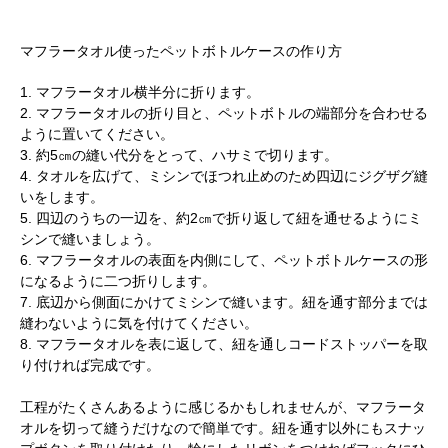
マフラータオル使ったペットボトルケースの作り方
1. マフラータオル横半分に折ります。
2. マフラータオルの折り目と、ペットボトルの端部分を合わせる
ように置いてください。
3. 約5㎝の縫い代分をとって、ハサミで切ります。
4. タオルを広げて、ミシンでほつれ止めのため四辺にジグザグ縫
いをします。
5. 四辺のうちの一辺を、約2㎝で折り返して紐を通せるようにミ
シンで縫いましょう。
6. マフラータオルの表面を内側にして、ペットボトルケースの形
になるように二つ折りします。
7. 底辺から側面にかけてミシンで縫います。紐を通す部分までは
縫わないように気を付けてください。
8. マフラータオルを表に返して、紐を通しコードストッパーを取
り付ければ完成です。
工程がたくさんあるように感じるかもしれませんが、マフラータ
オルを切って縫うだけなので簡単です。紐を通す以外にもスナッ