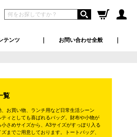
ンテンツ
お問い合わせ全般
ログイン
新規会員登録
ス（お知らせ）
インタビュー
ン別特集一覧
すめ特集一覧
物コンテンツ
トギャラリー
ンキング
法人事例
ラブログ
大口注文・法人向け
総合お問い合わせ
再注文・追加注文
サンプル貸し出し
カタログ請求
デザイン入稿
ツユニフォーム
り・横断幕
バッグ
カジュアルユニフォーム
靴・くつ下・サンダル
タオル
一覧
勤、お買い物、ランチ用など日常生活シーン
ルティとしても喜ばれるバッグ。財布や小物が
る小さめサイズから、A3サイズがすっぽり入る
イズまでご用意しております。トートバッグ、