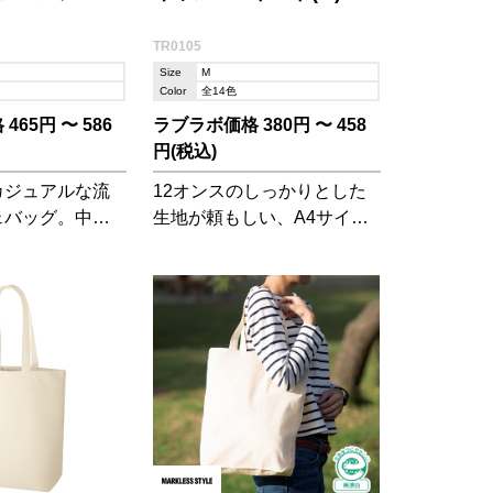
TR0105
Size
M
Color
全14色
65円 〜 586
ラブラボ価格 380円 〜 458
円(税込)
カジュアルな流
12オンスのしっかりとした
ェバッグ。中身
生地が頼もしい、A4サイズ
く、大きめサイ
が入るトートバッグです。
にかけやすいの
カラー展開が豊富なのが嬉
しい!