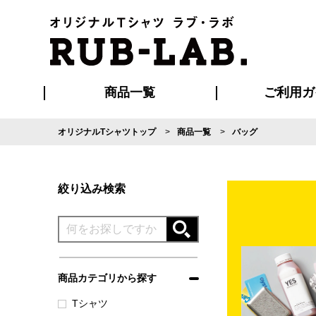
商品一覧
ご利用ガ
オリジナルTシャツトップ
商品一覧
バッグ
発送・特急サー
マイページ会員
お支払い方法
版の保管期限
割引まとめ
はじめて
よくある
ご利用ガ
再注文の
ブルゾン・コート
Tシャツ
ハッピ
セットアップ
キャップ・
ポロシ
絞り込み検索
商品カテゴリから探す
Tシャツ