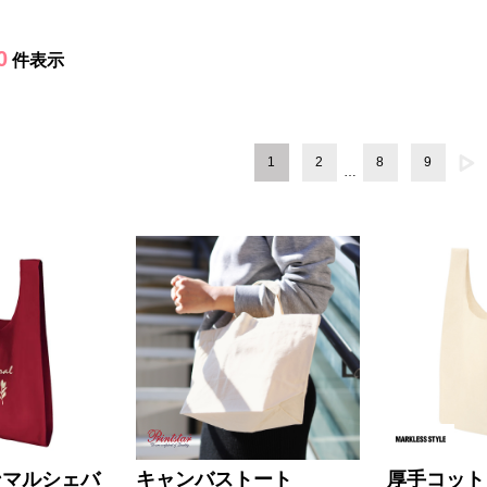
0
件表示
1
2
8
9
…
ンマルシェバ
キャンバストート
厚手コット