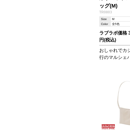
ッグ(M)
TR0803
Size
M
Color
全5色
ラブラボ価格 30
円(税込)
おしゃれでカ
行のマルシェ
が透けにくい
カジュアルフ
コーディネイト