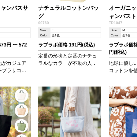
キャンバスサ
ナチュラルコットンバッ
オーガニッ
グ
ャンバストー
00760
TR1047
Size
F
Size
M
Color
全1色
Color
全3色
3円 〜 572
ラブラボ価格 191円(税込)
ラブラボ価格 5
円(税込)
定番の形状と定番のナチュ
地がカジュア
ラルなカラーが不動の人
地球に優し
チプラサコッ
気!A4ファイルを数冊入れて
コットンを
もゆったりの大きさで、マ
ッグ。普段
チ付きなので使い勝手の良
利な丁度良
いトートです。
グです。