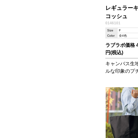
レギュラー
コッシュ
0146101
Size
F
Color
全4色
ラブラボ価格 47
円(税込)
キャンバス生
ルな印象のプ
シュ。