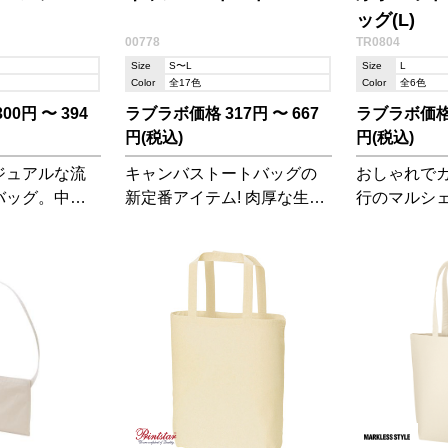
ッグ(L)
00778
TR0804
Size
S〜L
Size
L
Color
全17色
Color
全6色
0円 〜 394
ラブラボ価格 317円 〜 667
ラブラボ価格 4
円(税込)
円(税込)
ジュアルな流
キャンバストートバッグの
おしゃれで
バッグ。中身
新定番アイテム! 肉厚な生地
行のマルシ
のが嬉しい。
に豊富なカラーとサイズ展
が透けにく
ァッションの
開が魅力です。 ※新色の
ズなので肩
に!
136サファリ/037アーミーグ
が嬉しい!
リーン/223スモークブラッ
ク は2024年5月より入荷予
定です。