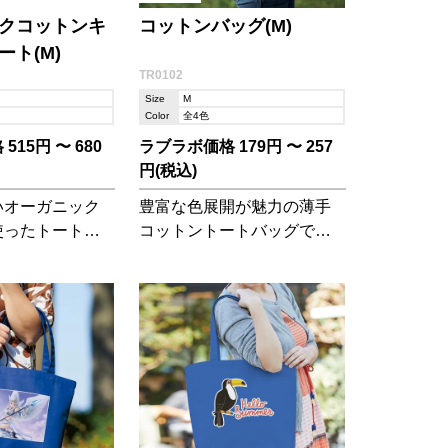
クコットンキ
コットンバッグ(M)
ト(M)
TR0102
Size
M
Color
全4色
15円 〜 680
ラブラボ価格 179円 〜 257
円(税込)
いオーガニック
豊富な色展開が魅力の薄手
使ったトートバ
コットントートバッグで
使いに何かと便
す。
いサイズのバッ