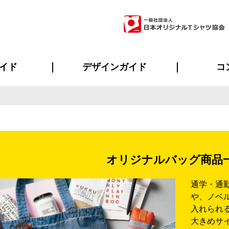
イド
デザインガイド
コ
ビスについて
のメリット
について
について
ページ
の方へ
ご質問
イド
方へ
デザインテンプレート集
デザインシミュレーター
書体一覧（フォント集）
デザイン入稿について
デザイン料について
プリント・加工一覧
デザインガイド
プリントサイズ
インクカラー
ニュー
お客様
シー
おす
読み
フォ
ラ
・ジャージ
バンダナ
ャツ
パーカー・スウェット
グッズ全般
ツナギ
スポー
のぼ
オリジナルバッグ商品
通学・通
や、ノベ
入れられ
大きめサ