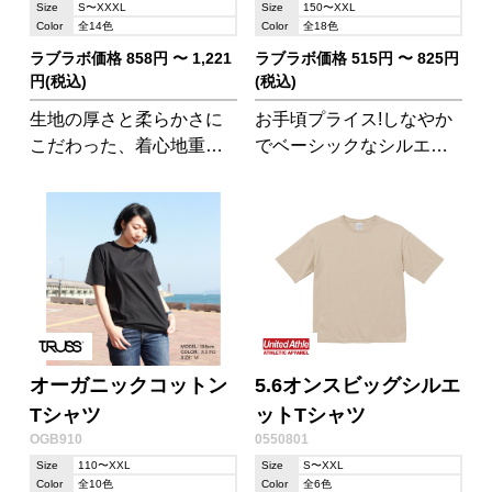
Size
S〜XXXL
Size
150〜XXL
Color
全14色
Color
全18色
ラブラボ価格 858円 〜 1,221
ラブラボ価格 515円 〜 825円
円(税込)
(税込)
生地の厚さと柔らかさに
お手頃プライス!しなやか
こだわった、着心地重視
でベーシックなシルエッ
のドライTシャツです。
ト
オーガニックコットン
5.6オンスビッグシルエ
Tシャツ
ットTシャツ
OGB910
0550801
Size
110〜XXL
Size
S〜XXL
Color
全10色
Color
全6色