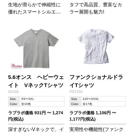
生地が滑らかで伸縮性に
タフで高品質、豊富なカ
優れたスマートシルエッ
ラー展開も魅力!
トのドライTシャツ
5.6オンス ヘビーウェ
ファンクショナルドラ
イト VネックTシャツ
イTシャツ
00108
FDT100
Size
XS〜3XL
Size
120〜XXXL
Color
全10色
Color
全17色
ラブラボ価格 931円 〜 1,274
ラブラボ価格 1,106円 〜
円(税込)
1,177円(税込)
深すぎないVネックで、イ
実用性や機能性(ファンク