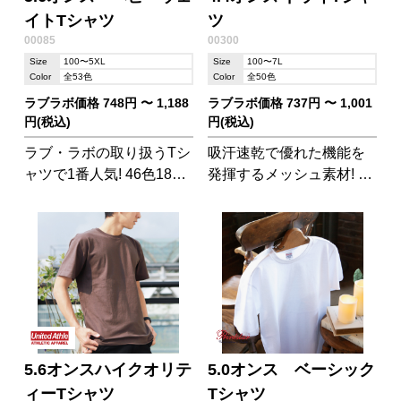
イトTシャツ
ツ
00085
00300
Size
100〜5XL
Size
100〜7L
Color
全53色
Color
全50色
ラブラボ価格 748円 〜 1,188
ラブラボ価格 737円 〜 1,001
円(税込)
円(税込)
ラブ・ラボの取り扱うTシ
吸汗速乾で優れた機能を
ャツで1番人気! 46色18サ
発揮するメッシュ素材! ド
イズもの展開!程よい厚さ
ライTシャツのパイオニ
の生地は丈夫です。キッ
ア。人気No.1のTシャツ!
ズ、レディース、メンズ
OK。
5.6オンスハイクオリテ
5.0オンス ベーシック
ィーTシャツ
Tシャツ