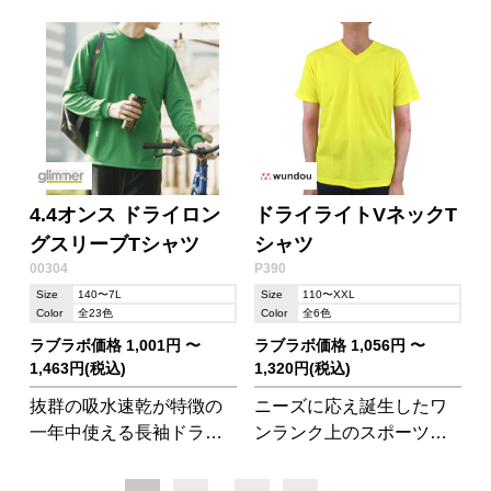
揺さぶる衝撃の軽さ
を選びません!
4.4オンス ドライロン
ドライライトVネックT
グスリーブTシャツ
シャツ
00304
P390
Size
140〜7L
Size
110〜XXL
Color
全23色
Color
全6色
ラブラボ価格 1,001円 〜
ラブラボ価格 1,056円 〜
1,463円(税込)
1,320円(税込)
抜群の吸水速乾が特徴の
ニーズに応え誕生したワ
一年中使える長袖ドライT
ンランク上のスポーツス
シャツ。耐久性にも強
タイル
く、何度洗濯しても型く