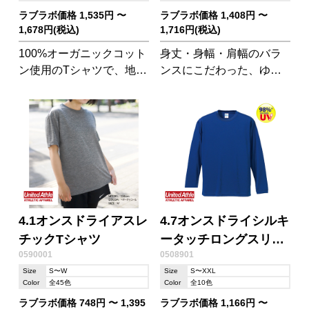
ラブラボ価格 1,535円 〜
ラブラボ価格 1,408円 〜
1,678円(税込)
1,716円(税込)
100%オーガニックコット
身丈・身幅・肩幅のバラ
ン使用のTシャツで、地球
ンスにこだわった、ゆっ
に人にちょっと良いこと
たりした印象と抜け感が
はじめませんか。
ポイントのビッグシルエ
ットTシャツ!
4.1オンスドライアスレ
4.7オンスドライシルキ
チックTシャツ
ータッチロングスリー
0590001
0508901
ブTシャツ(ローブリー
Size
S〜W
Size
S〜XXL
ド
Color
全45色
Color
全10色
ラブラボ価格 748円 〜 1,395
ラブラボ価格 1,166円 〜