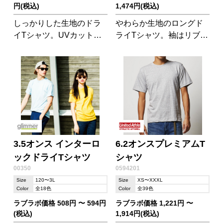
円(税込)
1,474円(税込)
しっかりした生地のドラ
やわらか生地のロングド
イTシャツ。UVカット機
ライTシャツ。袖はリブ仕
能付きです。
様になっています。
3.5オンス インターロ
6.2オンスプレミアムT
ックドライTシャツ
シャツ
00350
0594201
Size
120〜3L
Size
XS〜XXXL
Color
全18色
Color
全39色
ラブラボ価格 508円 〜 594円
ラブラボ価格 1,221円 〜
(税込)
1,914円(税込)