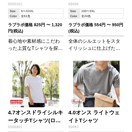
0500101
00086
Size
S〜XXXL
Size
100〜3XL
Color
全61色
Color
全24色
ラブラボ価格 825円 〜 1,320
ラブラボ価格 554円 〜 950円
円(税込)
(税込)
着心地や素材感にこだわ
全体のシルエットをスタ
った上質なTシャツを探し
イリッシュに仕上げた、
ている人のための一枚
程よい肉厚のスタンダー
ドなTシャツです。
4.7オンスドライシルキ
4.0オンス ライトウェ
ータッチTシャツ(ロー
イトTシャツ
0508801
00083
ブリード)