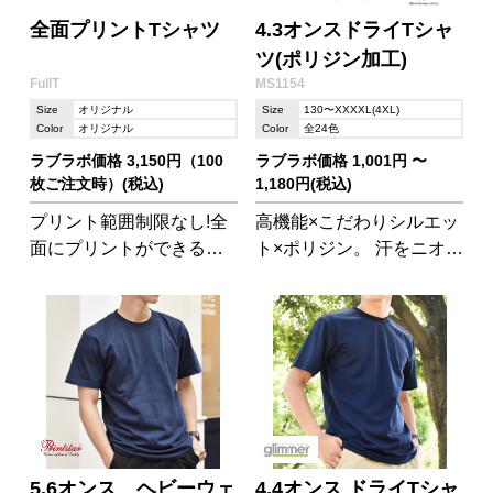
全面プリントTシャツ
4.3オンスドライTシャ
ツ(ポリジン加工)
FullT
MS1154
Size
オリジナル
Size
130〜XXXXL(4XL)
Color
オリジナル
Color
全24色
ラブラボ価格 3,150円（100
ラブラボ価格 1,001円 〜
枚ご注文時）(税込)
1,180円(税込)
プリント範囲制限なし!全
高機能×こだわりシルエッ
面にプリントができる夢
ト×ポリジン。 汗をニオイ
の完全別注Tシャツです。
にしない!新Tシャツでオ
通気性抜群、軽くて動き
シャレにさわやかに。
やすく、スポーツやイベ
ントにぴったりです!
5.6オンス ヘビーウェ
4.4オンス ドライTシャ