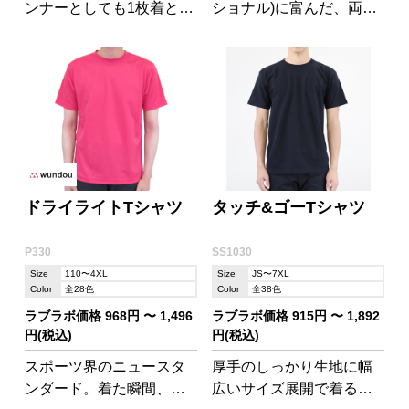
ンナーとしても1枚着とし
ショナル)に富んだ、両面
ても使いやすいTシャツ!
フラットTシャツ
厚すぎず薄すぎない生地
感も魅力です。
ドライライトTシャツ
タッチ&ゴーTシャツ
P330
SS1030
Size
110〜4XL
Size
JS〜7XL
Color
全28色
Color
全38色
ラブラボ価格 968円 〜 1,496
ラブラボ価格 915円 〜 1,892
円(税込)
円(税込)
スポーツ界のニュースタ
厚手のしっかり生地に幅
ンダード。着た瞬間、心
広いサイズ展開で着る人