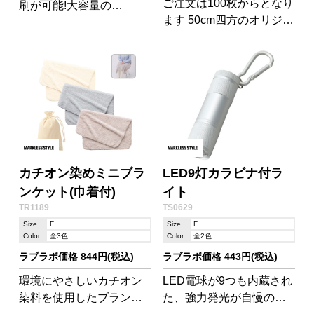
ご注文は100枚からとなり
刷が可能!大容量の
ます 50cm四方のオリジナ
10000mAhで外出先でも
ルバンダナが製作できま
安心
す。
カチオン染めミニブラ
LED9灯カラビナ付ラ
ンケット(巾着付)
イト
TR1189
TS0629
Size
F
Size
F
Color
全3色
Color
全2色
ラブラボ価格 844円(税込)
ラブラボ価格 443円(税込)
環境にやさしいカチオン
LED電球が9つも内蔵され
染料を使用したブランケ
た、強力発光が自慢のポ