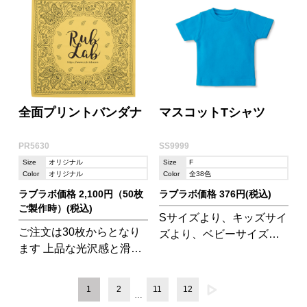
も。 ※取付器具はセット
れます。
ではございません。
全面プリントバンダナ
マスコットTシャツ
PR5630
SS9999
Size
オリジナル
Size
F
Color
オリジナル
Color
全38色
ラブラボ価格 2,100円（50枚
ラブラボ価格 376円(税込)
ご製作時）(税込)
Sサイズより、キッズサイ
ご注文は30枚からとなり
ズより、ベビーサイズよ
ます 上品な光沢感と滑ら
りさらに小さいマスコッ
かな肌触りが特徴のバン
トTシャツ!屋内のディス
ダナは、マットサテンの
プレイにどうぞ♪
1
2
11
12
…
ような高級感があり、フ