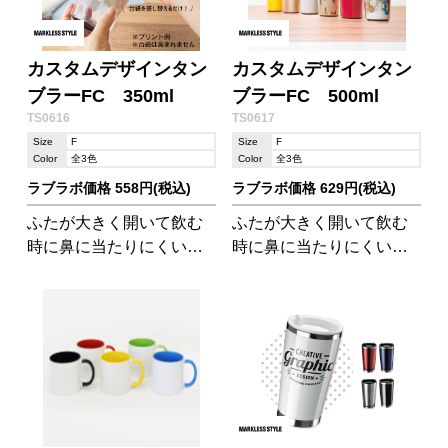
カスタムデザインタン
カスタムデザインタン
ブラーFC 350ml
ブラーFC 500ml
TS0616
TS0617
Size
F
Size
F
Color
全3色
Color
全3色
ラブラボ価格 558円(税込)
ラブラボ価格 629円(税込)
ふたが大きく開いて飲む
ふたが大きく開いて飲む
時に鼻に当たりにくい構
時に鼻に当たりにくい構
造でGOOD DESIGN賞を
造でGOOD DESIGN賞を
受賞!もらって嬉しいタン
受賞!もらって嬉しいタン
ブラーです。
ブラーです。