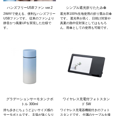
ハンズフリーUSBファン ver.2
シンプル遮光折りたたみ傘
2WAYで使える、便利なハンズフリー
遮光率100%生地使用の折り畳み日傘
USBファンです。 従来のファンより
です。 遮光率が高く、日焼け対策や
静音かつ風量UPを実現した仕様で
真夏の熱中症対策としてはもちろ
す。
ん、雨傘としての使用も可能です。
グラデーションサーモタンクボ
ワイヤレス充電付フォトスタン
トル 300ml
ド 5W
持ち歩きにちょうどよいサイズ感の
ワイヤレス充電器機能付きのフォト
サーモボトルです。 主張が強くなり
スタンドです。 付属のケーブルを接