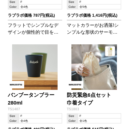
Size
F
Size
F
Color
全4色
Color
全5色
ラブラボ価格 787円(税込)
ラブラボ価格 1,416円(税込)
フラットでシンプルなデ
マットカラーがお洒落!シ
ザインが個性的で目を引
ンプルな形状のサーモボ
きます。 保温・保冷効果
トルです。 保冷保温に優
のある断熱材入りで夏に
れた真空二重構造なので
も冬にも重宝!
季節関係なくご使用いた
だけます。
バンブータンブラー
防災緊急6点セット
280ml
巾着タイプ
TS1407
TS1803
Size
F
Size
F
Color
全4色
Color
全1色