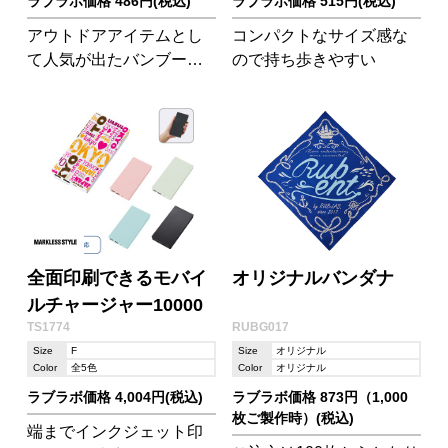
ラブラボ価格 486円(税込)
ラブラボ価格 515円(税込)
アウトドアアイテムとし
コンパクトなサイズ感な
て人気が出たバンブーシ
ので持ち歩きやすい
リーズのタンブラーに秋
冬の新色レッドとカーキ
が登場!
全面印刷できるモバイ
オリジナルバンダナ
ルチャージャー10000
TS1774
RUBG017
Size
F
Size
オリジナル
Color
全5色
Color
オリジナル
ラブラボ価格 4,004円(税込)
ラブラボ価格 873円（1,000
枚ご製作時）(税込)
端までインクジェット印