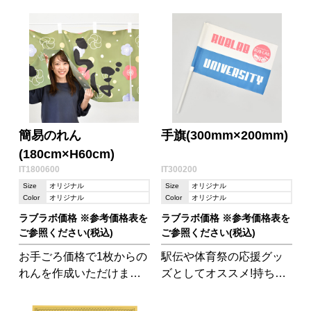
ットです。
ケットライトです。アウ
トドアや、災害時に重宝
するアイテムです。
簡易のれん
手旗(300mm×200mm)
(180cm×H60cm)
IT1800600
IT300200
Size
オリジナル
Size
オリジナル
Color
オリジナル
Color
オリジナル
ラブラボ価格 ※参考価格表を
ラブラボ価格 ※参考価格表を
ご参照ください(税込)
ご参照ください(税込)
お手ごろ価格で1枚からの
駅伝や体育祭の応援グッ
れんを作成いただけます!
ズとしてオススメ!持ちや
お店などの店構えにはも
すく目立ちやすい手旗で
ちろん、文化祭などに
他のチームと差をつけら