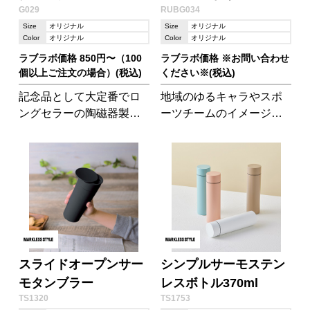
G029
RUBG034
ー
Size
オリジナル
Size
オリジナル
Color
オリジナル
Color
オリジナル
ラブラボ価格 850円〜（100
ラブラボ価格 ※お問い合わせ
個以上ご注文の場合）(税込)
ください※(税込)
記念品として大定番でロ
地域のゆるキャラやスポ
ングセラーの陶磁器製・
ーツチームのイメージキ
マグカップです。シンプ
ャラクターをマスコット
ルなデザインで、側面に
にしませんか? 宣伝効果も
入れるプリントが引き立
抜群です。 ボールチェー
ちます。
ン等をつけてキーホルダ
ーやチャーム仕上げも可
能。 大人気のぬい撮り(旅
行先等で「ぬいぐるみ」
を連れていき「撮る」で
「ぬい撮り」)にもぴった
スライドオープンサー
シンプルサーモステン
りサイズです。
モタンブラー
レスボトル370ml
TS1320
TS1753