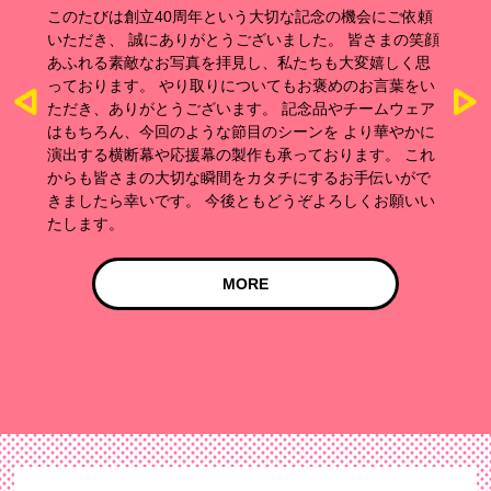
大切な記念の機会にご依頼
このたびは弊社にてオリジナルのス
いました。 皆さまの笑顔
注文いただき、誠にありがとうござ
、私たちも大変嬉しく思
からメーカーを聞かれるほど好評」
いてもお褒めのお言葉をい
大変光栄です。 弊社のストレッチ
。 記念品やチームウェア
を自由に選べる点や、ロゴ・カラー
のシーンを より華やかに
制作が可能な点で、多くの企業様の
も承っております。 これ
でご採用いただいております。今回
タチにするお手伝いがで
レベルのほかにも、軽めから高強度
もどうぞよろしくお願いい
おり、目的に応じた最適な仕様をご
促進やスポーツイベントのノベルテ
イテムですので、 ぜひ次回は高レ
での製作もご検討ください。 今後
E
いいたします！
MORE