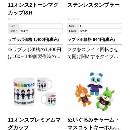
11オンス2トーンマグ
ステンレスタンブラー
カップI&H
G036
TS0751
Size
F
Size
F
Color
全4色
Color
全5色
ラブラボ価格 1,400円(税込)
ラブラボ価格 844円(税込)
※ラブラボ価格の1,400円
フタをスライド回転させ
は100～149個製作時の価
て開け閉めするタイプの
格です。 内側部分と取っ
タンブラーです。ステン
手部分に色がついたポッ
レスの質感が、上質な印
プな雰囲気が可愛らしい
象を与えてくれます。
マグカップです。可愛い
配色なのでペン立て等の
インテリアにしても良さ
そう♪
11オンスプレミアムマ
ぬいぐるみチャーム・
グカップ
マスコットキーホルダ