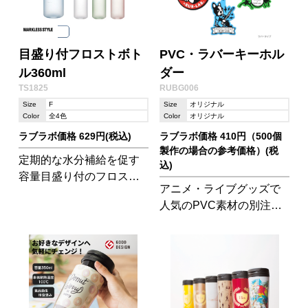
目盛り付フロストボト
PVC・ラバーキーホル
ル360ml
ダー
TS1825
RUBG006
Size
F
Size
オリジナル
Color
全4色
Color
オリジナル
ラブラボ価格 629円(税込)
ラブラボ価格 410円（500個
製作の場合の参考価格）(税
定期的な水分補給を促す
込)
容量目盛り付のフロスト
アニメ・ライブグッズで
ボトルです。
人気のPVC素材の別注・
フルオーダーのラバーキ
ーホルダー&ストラップで
す。