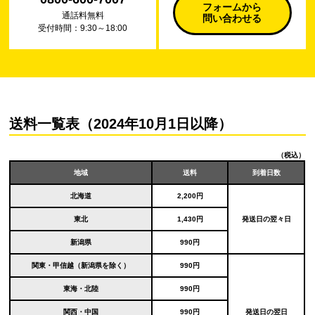
フォームから
通話料無料
問い合わせる
受付時間：9:30～18:00
送料一覧表（2024年10月1日以降）
（税込）
地域
送料
到着日数
北海道
2,200円
東北
1,430円
発送日の翌々日
新潟県
990円
関東・甲信越（新潟県を除く）
990円
東海・北陸
990円
関西・中国
990円
発送日の翌日