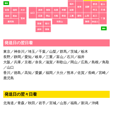
発送日の翌日着
東京／神奈川／埼玉／千葉／山梨／群馬／茨城／栃木
長野／静岡／愛知／岐阜／三重／富山／石川／福井
大阪／兵庫／京都／奈良／滋賀／和歌山／岡山／広島／島根／鳥取
／山口
香川／徳島／高知／愛媛／福岡／大分／熊本／佐賀／長崎／宮崎／
鹿児島
発送日の翌々日着
北海道／青森／秋田／岩手／宮城／山形／福島／新潟／沖縄