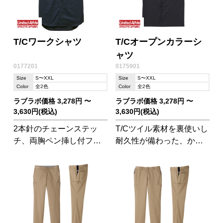
T/Cワークシャツ
T/Cオープンカラーシ
ャツ
0177201
0175901
Size
S〜XXL
Size
S〜XXL
Color
全2色
Color
全2色
ラブラボ価格 3,278円 〜
ラブラボ価格 3,278円 〜
3,630円(税込)
3,630円(税込)
2本針のチェーンステッ
T/Cツイル素材を裏使いし
チ、両胸ペン挿し付フラ
耐久性が備わった、かろ
ップポケットなどシンプ
やかさと光沢感がポイン
ルかつ、クラシカルな縫
トのオープンカラーシャ
製仕様がポイントです。
ツです。