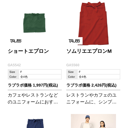
ショートエプロン
ソムリエエプロンM
GA5542
GA5560
Size
F
Size
F
Color
全4色
Color
全4色
ラブラボ価格 1,997円(税込)
ラブラボ価格 2,426円(税込)
カフェやレストランなど
レストランやカフェのユ
のユニフォームにおすす
ニフォームに、シンプル
めのショート丈エプロ
な形が嬉しいソムリエエ
ン。
プロン