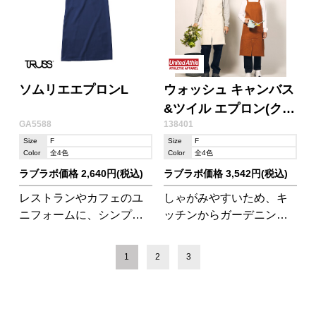
ソムリエエプロンL
ウォッシュ キャンバス
&ツイル エプロン(クロ
GA5588
138401
スタイプ)
Size
F
Size
F
Color
全4色
Color
全4色
ラブラボ価格 2,640円(税込)
ラブラボ価格 3,542円(税込)
レストランやカフェのユ
しゃがみやすいため、キ
ニフォームに、シンプル
ッチンからガーデニング
な形が嬉しいソムリエエ
と幅広いワークウェアと
プロン
しても利用可能。
1
2
3