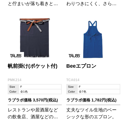
と佇まいが落ち着きと信
わりつきにくく、さらり
頼感を演出します。
として着心地の良いパン
ツです。
帆前掛け(ポケット付)
Beeエプロン
PMK214
TCA014
Size
F
Size
F
Color
全1色
Color
全7色
ラブラボ価格 3,570円(税込)
ラブラボ価格 1,782円(税込)
レストランや居酒屋など
丈夫なツイル生地のベー
の飲食店、酒屋などの仕
シックな形のエプロン。
事着に。