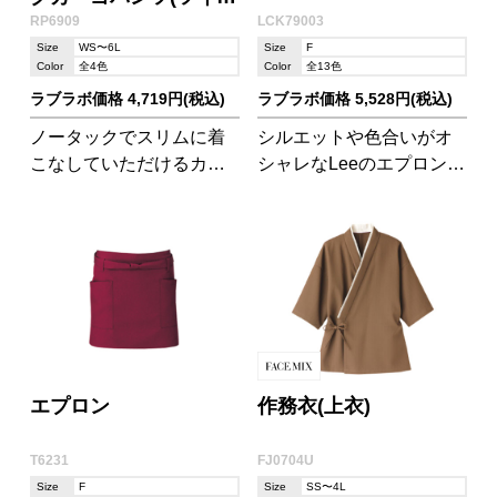
RP6909
LCK79003
ル)
Size
WS〜6L
Size
F
Color
全4色
Color
全13色
ラブラボ価格 4,719円(税込)
ラブラボ価格 5,528円(税込)
ノータックでスリムに着
シルエットや色合いがオ
こなしていただけるカー
シャレなLeeのエプロン!
ゴパンツです。現場にも
大人カジュアルな雰囲気
オフィスにもマッチする
が大人気のアパレルブラ
デザインです。
ンドのアイテムです。
エプロン
作務衣(上衣)
T6231
FJ0704U
Size
F
Size
SS〜4L