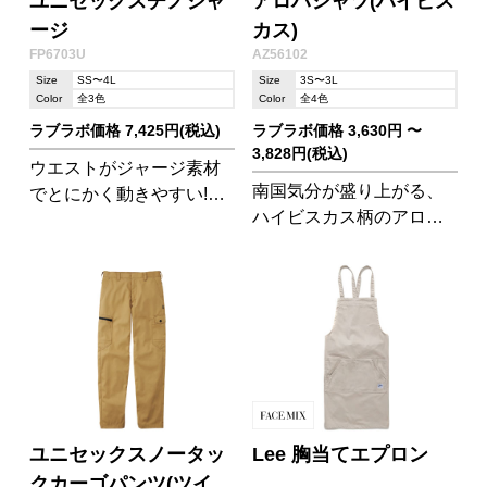
ユニセックスチノジャ
アロハシャツ(ハイビス
ージ
カス)
FP6703U
AZ56102
Size
SS〜4L
Size
3S〜3L
Color
全3色
Color
全4色
ラブラボ価格 7,425円(税込)
ラブラボ価格 3,630円 〜
3,828円(税込)
ウエストがジャージ素材
南国気分が盛り上がる、
でとにかく動きやすい!チ
ハイビスカス柄のアロハ
ノとジャージの2つの顔を
シャツ。 飲食店のユニフ
もった1本です。
ォームや団体旅行での目
印にも◎。
ユニセックスノータッ
Lee 胸当てエプロン
クカーゴパンツ(ツイ