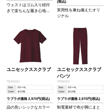
(税込)
ウェストはゴム入り紐付
実用性を兼ね備えたオリ
きで楽ちんな履き心地が
ジナル
魅力。大き目のヒップポ
ケットは伝票を入れるこ
とも可能です。
ユニセックススクラブ
ユニセックススクラブ
パンツ
TB4502U
TP6802U
Size
SS〜4L
Size
SS〜4L
Color
全10色
Color
全10色
ラブラボ価格 2,970円(税込)
ラブラボ価格 2,970円(税込)
品の良いシックなカラー
制電素材で布が脚にまと