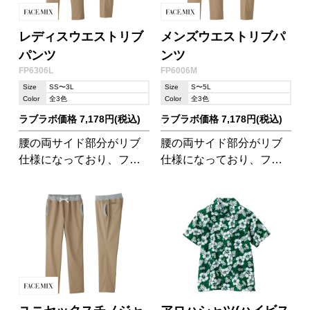
レディスウエストリブ
メンズウエストリブパ
パンツ
ンツ
FP6306L
FP6006M
Size
SS〜3L
Size
S〜5L
Color
全3色
Color
全3色
ラブラボ価格 7,178円(税込)
ラブラボ価格 7,178円(税込)
腰の両サイド部分がリブ
腰の両サイド部分がリブ
仕様になっており、フィ
仕様になっており、フィ
ット感バツグンのチノパ
ット感バツグンのチノパ
ンです。履き心地◎なレ
ンです。履き心地◎なメ
ディース向けパンツ。
ンズ向けパンツ。