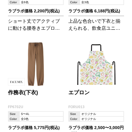
Color
全6色
Color
全3色
ラブラボ価格 2,200円(税込)
ラブラボ価格 6,188円(税込)
ショート丈でアクティブ
上品な色合いで下衣と揃
に動ける腰巻きエプロ
えられる、飲食店ユニフ
ン。撥水加工と制電加工
ォームとして人気の商品!
つきで、長く便利にお使
現場の声に応える内ポケ
いいただけるアイテムで
ットつきです。
す。
作務衣(下衣)
エプロン
FP6702U
FORU013
Size
S〜4L
Size
オリジナル
Color
全3色
Color
オリジナル
ラブラボ価格 5,775円(税込)
ラブラボ価格 2,500〜3,000円