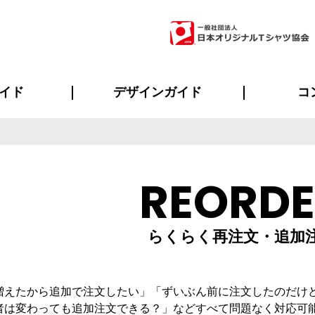
イド
デザインガイド
コ
ビスについて
のメリット
について
について
ページ
の方へ
ご質問
イド
方へ
デザインテンプレート集
デザインシミュレーター
書体一覧（フォント集）
デザイン入稿について
デザイン料について
プリント・加工一覧
デザインガイド
プリントサイズ
インクカラー
ニュー
お客様
シー
おす
読み
フォ
ラ
・ジャージ
バンダナ
ャツ
パーカー・スウェット
グッズ全般
ツナギ
スポー
のぼ
REORD
らくらく再注文・追加
増えたから追加で注文したい」「ずいぶん前に注文したのだけ
者は変わっても追加注文できる？」などすべて問題なく対応可