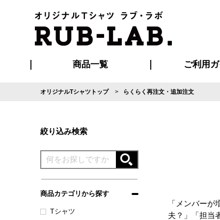
商品一覧
ご利用ガ
オリジナルTシャツトップ
らくらく再注文・追加注文
発送・特急サー
マイページ会員
お支払い方法
版の保管期限
割引まとめ
はじめて
よくある
ご利用ガ
再注文の
ブルゾン・コート
Tシャツ
ハッピ
セットアップ
キャップ・
ポロシ
絞り込み検索
商品カテゴリから探す
「メンバーが
Tシャツ
夫？」「担当