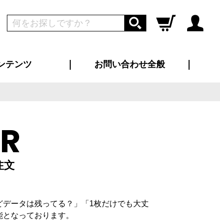
ンテンツ
お問い合わせ全般
ログイン
新規会員登録
ス（お知らせ）
インタビュー
ン別特集一覧
すめ特集一覧
物コンテンツ
トギャラリー
ンキング
法人事例
ラブログ
大口注文・法人向け
総合お問い合わせ
再注文・追加注文
サンプル貸し出し
カタログ請求
デザイン入稿
ツユニフォーム
り・横断幕
バッグ
カジュアルユニフォーム
靴・くつ下・サンダル
タオル
ER
注文
どデータは残ってる？」「1枚だけでも大丈
能となっております。