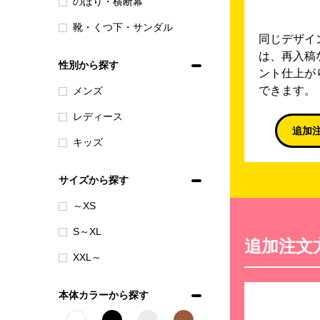
のぼり・横断幕
靴・くつ下・サンダル
同じデザイ
は、再入稿
性別から探す
ント仕上が
できます。
メンズ
レディース
追加
キッズ
サイズから探す
～XS
S～XL
追加注文
XXL～
本体カラーから探す