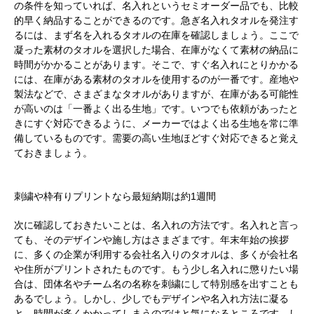
の条件を知っていれば、名入れというセミオーダー品でも、比較
的早く納品することができるのです。急ぎ名入れタオルを発注す
るには、まず名を入れるタオルの在庫を確認しましょう。ここで
凝った素材のタオルを選択した場合、在庫がなくて素材の納品に
時間がかかることがあります。そこで、すぐ名入れにとりかかる
には、在庫がある素材のタオルを使用するのが一番です。産地や
製法などで、さまざまなタオルがありますが、在庫がある可能性
が高いのは「一番よく出る生地」です。いつでも依頼があったと
きにすぐ対応できるように、メーカーではよく出る生地を常に準
備しているものです。需要の高い生地ほどすぐ対応できると覚え
ておきましょう。
刺繍や枠有りプリントなら最短納期は約1週間
次に確認しておきたいことは、名入れの方法です。名入れと言っ
ても、そのデザインや施し方はさまざまです。年末年始の挨拶
に、多くの企業が利用する会社名入りのタオルは、多くが会社名
や住所がプリントされたものです。もう少し名入れに懲りたい場
合は、団体名やチーム名の名称を刺繍にして特別感を出すことも
あるでしょう。しかし、少しでもデザインや名入れ方法に凝る
と、時間が多くかかってしまうのではと気になるところです。し