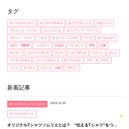
タグ
オリジナルTシャツ
オリジナルタオル
オリジナルハッピ
ポロシャツ
スウェット・パーカー
ユニフォーム
セットアップ・ジャージ
ブルゾン・コート
ツナギ
キャップ・バンダナ
バッグ
キーホルダー
のぼり・横断幕
ノベルティ
記念品
プレゼント
学校
企業
サッカー
バスケットボール
テニス
バレーボール
マラソン
ダンス
マフラータオル
フェイスタオル
スポーツタオル
マグ・タンブラー
バッジ
エプロン
プリント・印刷
デザイン
新着記事
2025.11.20
オリジナルTシャツソムリエ
オリジナルTシャツ
オリジナルTシャツソムリエとは？ “伝えるTシャツ”をつく