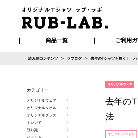
商品一覧
ご利用ガ
>
>
読み物コンテンツ
ラブログ
去年のTシャツも輝く！ ハ
発送・特急サー
お支払い方法
版の保管期限
割引まとめ
はじめて
ご利用ガ
再注文の
よくある
カジュアルユニフォーム
Tシャツ
タオル
ブルゾン・
ポロシ
ハッ
オリジナルウェア
カテゴリー
去年の
オリジナルウェア
オリジナルタオル
法
オリジナルグッズ
トレンド
豆知識
オリジナルTシャツ
イベント