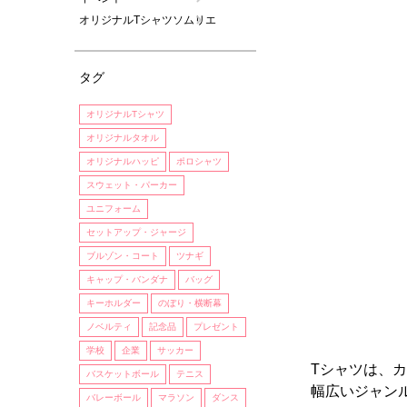
オリジナルTシャツソムリエ
タグ
オリジナルTシャツ
オリジナルタオル
オリジナルハッピ
ポロシャツ
スウェット・パーカー
ユニフォーム
セットアップ・ジャージ
ブルゾン・コート
ツナギ
キャップ・バンダナ
バッグ
キーホルダー
のぼり・横断幕
ノベルティ
記念品
プレゼント
学校
企業
サッカー
Tシャツは、
バスケットボール
テニス
幅広いジャン
バレーボール
マラソン
ダンス