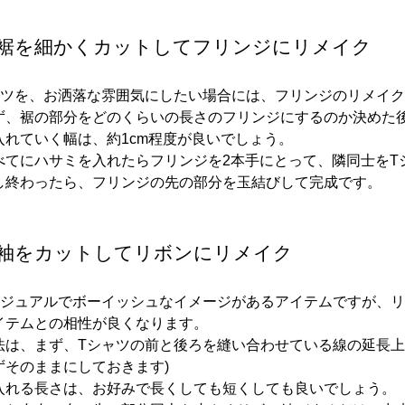
の裾を細かくカットしてフリンジにリメイク
ャツを、お洒落な雰囲気にしたい場合には、フリンジのリメイ
ず、裾の部分をどのくらいの長さのフリンジにするのか決めた
入れていく幅は、約1cm程度が良いでしょう。
べてにハサミを入れたらフリンジを2本手にとって、隣同士をT
し終わったら、フリンジの先の部分を玉結びして完成です。
の袖をカットしてリボンにリメイク
カジュアルでボーイッシュなイメージがあるアイテムですが、
イテムとの相性が良くなります。
法は、まず、Tシャツの前と後ろを縫い合わせている線の延長上
ずそのままにしておきます)
入れる長さは、お好みで長くしても短くしても良いでしょう。