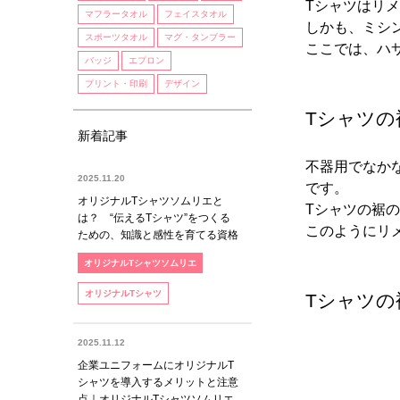
Tシャツはリ
マフラータオル
フェイスタオル
しかも、ミシ
スポーツタオル
マグ・タンブラー
ここでは、ハ
バッジ
エプロン
プリント・印刷
デザイン
Tシャツ
新着記事
不器用でなか
2025.11.20
です。
オリジナルTシャツソムリエと
Tシャツの裾
は？ “伝えるTシャツ”をつくる
このようにリ
ための、知識と感性を育てる資格
オリジナルTシャツソムリエ
オリジナルTシャツ
Tシャツ
2025.11.12
企業ユニフォームにオリジナルT
シャツを導入するメリットと注意
点｜オリジナルTシャツソムリエ