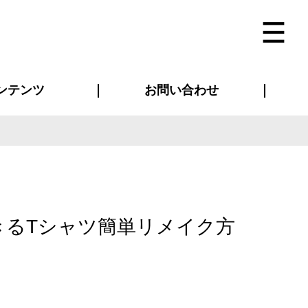
ンテンツ
お問い合わせ
インタビュー
ス(お知らせ)
ン別特集一覧
すめ特集一覧
物コンテンツ
トギャラリー
法人事例
ラブログ
お問い合わせ全般
再注文・追加注文
サンプル貸し出し
カタログ請求
デザイン入稿
ベルティグッズ
マスク
ツナギ
スポーツユニフォーム
のぼり・横断幕
バッグ
きるTシャツ簡単リメイク方