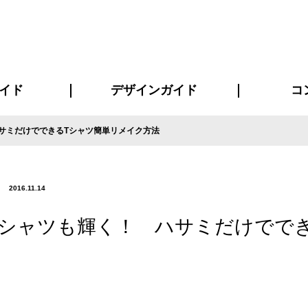
イド
デザインガイド
コ
サミだけでできるTシャツ簡単リメイク方法
ビスについて
について
について
ページ
の方へ
イド
方へ
質問
デザインテンシュミレーター
デザインテンプレート集
書体一覧（フォント集）
デザイン入稿について
デザイン料について
プリント・加工方法
デザインガイド
プリントサイズ
インクカラー
お客様
ニュー
シー
おす
読み
フォ
コート
ャツ
ピ
セットアップ・ジャージ
パーカー・スウェット
キャップ・バンダナ
販促・ノ
2016.11.14
Tシャツも輝く！ ハサミだけでで