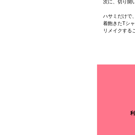
次に、切り開
ハサミだけで
着飽きたTシ
リメイクする
利