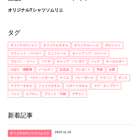
オリジナルTシャツソムリエ
タグ
オリジナルTシャツ
オリジナルタオル
オリジナルハッピ
ポロシャツ
スウェット・パーカー
ユニフォーム
セットアップ・ジャージ
ブルゾン・コート
ツナギ
キャップ・バンダナ
バッグ
キーホルダー
のぼり・横断幕
ノベルティ
記念品
プレゼント
学校
企業
サッカー
バスケットボール
テニス
バレーボール
マラソン
ダンス
マフラータオル
フェイスタオル
スポーツタオル
マグ・タンブラー
バッジ
エプロン
プリント・印刷
デザイン
新着記事
2025.11.20
オリジナルTシャツソムリエ