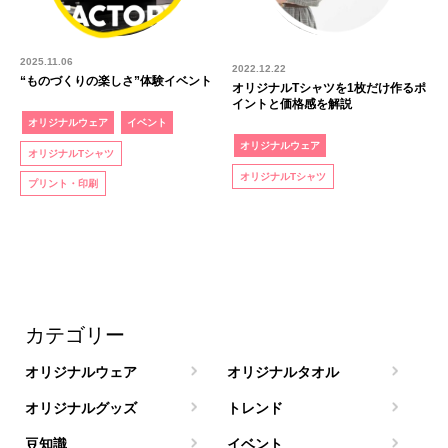
2025.11.06
2022.12.22
“ものづくりの楽しさ”体験イベント
オリジナルTシャツを1枚だけ作るポ
イントと価格感を解説
オリジナルウェア
イベント
オリジナルウェア
オリジナルTシャツ
オリジナルTシャツ
プリント・印刷
カテゴリー
オリジナルウェア
オリジナルタオル
オリジナルグッズ
トレンド
豆知識
イベント