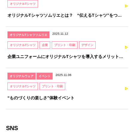
オリジナルTシャツ
オリジナルTシャツソムリエとは？ “伝えるTシャツ”をつく
るための、知識と感性を育てる資格
2025.11.12
オリジナルTシャツソムリエ
オリジナルTシャツ
企業
プリント・印刷
デザイン
企業ユニフォームにオリジナルTシャツを導入するメリットと
注意点｜オリジナルTシャツソムリエが解説
2025.11.06
オリジナルウェア
イベント
オリジナルTシャツ
プリント・印刷
“ものづくりの楽しさ”体験イベント
SNS