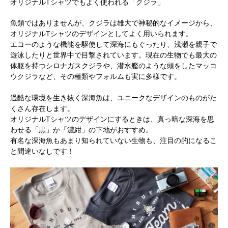
オリジナルTシャツでもよく使われる「クジラ」
魚類ではありませんが、クジラは雄大で神秘的なイメージから、
オリジナルTシャツのデザインとしてよく用いられます。
エコーのような機能を駆使して深海にもぐったり、浅瀬を親子で
遊泳したりと世界中で目撃されています。現在の生物でも最大の
体躯を持つシロナガスクジラや、潜水艦のような頭をしたマッコ
ウクジラなど、その種類やフォルムも実に多様です。
過酷な環境を生き抜く深海魚は、ユニークなデザインのものがた
くさん存在します。
オリジナルTシャツのデザインにするときは、真っ暗な深海を思
わせる「黒」か「濃紺」の下地がおすすめ。
有名な深海魚もあまり知られていない生物も、注目の的になるこ
と間違いなしです！