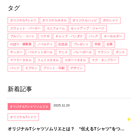
タグ
オリジナルTシャツ
オリジナルタオル
オリジナルハッピ
ポロシャツ
スウェット・パーカー
ユニフォーム
セットアップ・ジャージ
ブルゾン・コート
ツナギ
キャップ・バンダナ
バッグ
キーホルダー
のぼり・横断幕
ノベルティ
記念品
プレゼント
学校
企業
サッカー
バスケットボール
テニス
バレーボール
マラソン
ダンス
マフラータオル
フェイスタオル
スポーツタオル
マグ・タンブラー
バッジ
エプロン
プリント・印刷
デザイン
新着記事
2025.11.20
オリジナルTシャツソムリエ
オリジナルTシャツ
オリジナルTシャツソムリエとは？ “伝えるTシャツ”をつく
るための、知識と感性を育てる資格