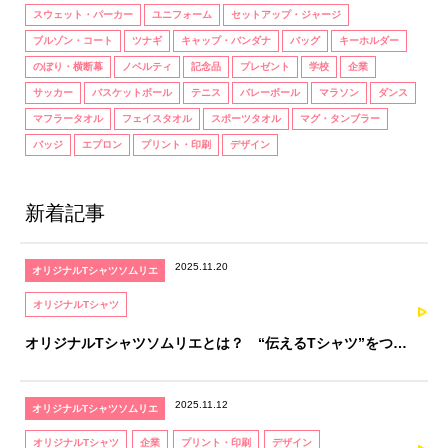
スウェット・パーカー
ユニフォーム
セットアップ・ジャージ
ブルゾン・コート
ツナギ
キャップ・バンダナ
バッグ
キーホルダー
のぼり・横断幕
ノベルティ
記念品
プレゼント
学校
企業
サッカー
バスケットボール
テニス
バレーボール
マラソン
ダンス
マフラータオル
フェイスタオル
スポーツタオル
マグ・タンブラー
バッジ
エプロン
プリント・印刷
デザイン
新着記事
2025.11.20
オリジナルTシャツソムリエ
オリジナルTシャツ
オリジナルTシャツソムリエとは？ “伝えるTシャツ”をつく
るための、知識と感性を育てる資格
2025.11.12
オリジナルTシャツソムリエ
オリジナルTシャツ
企業
プリント・印刷
デザイン