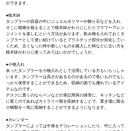
ができます。
●植木鉢
タンブラーの容器の中にジュエルポリマーや飾り石などを入れ、
そこに植物を植えることで植木鉢がわりにしたりフラワーアレン
ジメントを楽しむという方法があります。飲み物を入れておくタ
ンブラーとして使い続けているとプラスチック部分が劣化してい
くため、古くなった時や新しいものを購入した時などに古い方を
植木鉢がわりに使ってみてはいかがでしょうか。
●小物入れ
余ったタンブラーを小物入れとして活用している方もいらっしゃ
います。タンブラーは高さがあるものがあるので長いものでもし
っかり保管することができるため、収納の面でも優れているアイ
テムなのです。
デスクに置くのならペンなどの筆記用具の保管に、キッチンなど
に置くのであればカトラリー類を収納することで、置き場に困る
小物類を一気に収納することができるようになります。
●カレンダー
タンブラーによっては中身をデコレーションしたり、中に入って