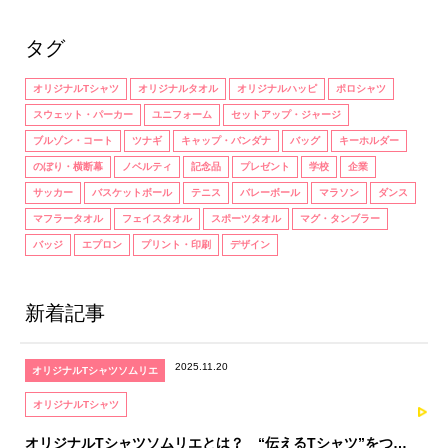
タグ
オリジナルTシャツ
オリジナルタオル
オリジナルハッピ
ポロシャツ
スウェット・パーカー
ユニフォーム
セットアップ・ジャージ
ブルゾン・コート
ツナギ
キャップ・バンダナ
バッグ
キーホルダー
のぼり・横断幕
ノベルティ
記念品
プレゼント
学校
企業
サッカー
バスケットボール
テニス
バレーボール
マラソン
ダンス
マフラータオル
フェイスタオル
スポーツタオル
マグ・タンブラー
バッジ
エプロン
プリント・印刷
デザイン
新着記事
2025.11.20
オリジナルTシャツソムリエ
オリジナルTシャツ
オリジナルTシャツソムリエとは？ “伝えるTシャツ”をつく