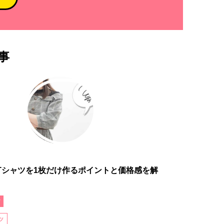
事
Tシャツを1枚だけ作るポイントと価格感を解
ア
ツ