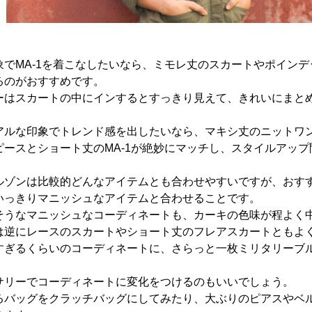
象でMA-1を着こなしたいなら、ミモレ丈のスカートやポイン
るのがおすすめです。
ーはスカートの中にインするとすっきり見えて、きれいにまと
アルな印象でトレンド感を出したいなら、マキシ丈のニットワ
ピースとショート丈のMA-1が絶妙にマッチし、スタイルアッ
ルゾンは比較的どんなアイテムとも合わせやすいですが、おす
いっきりマニッシュなアイテムと合わせることです。
そうなマニッシュなコーディネートも、カーキの色味が程よく
は逆にレースのスカートやショート丈のフレアスカートともよ
すぎるくらいのコーディネートに、さらっと一枚ミリタリーブ
サリーでコーディネートに変化をつけるのもいいでしょう。
るバッグをクラッチバッグにしてみたり、大ぶりのピアスやベ