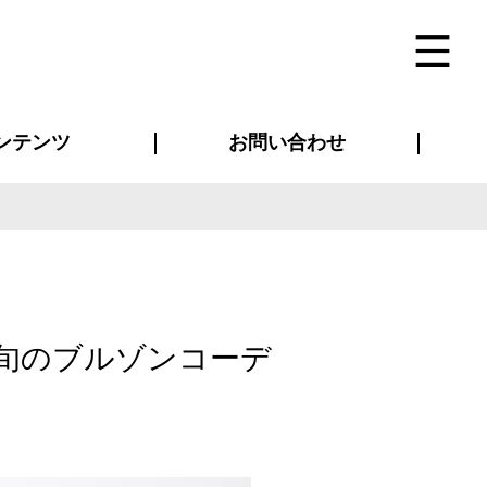
ンテンツ
お問い合わせ
インタビュー
ス(お知らせ)
ン別特集一覧
すめ特集一覧
物コンテンツ
トギャラリー
法人事例
ラブログ
お問い合わせ全般
再注文・追加注文
サンプル貸し出し
カタログ請求
デザイン入稿
ベルティグッズ
マスク
ツナギ
スポーツユニフォーム
のぼり・横断幕
バッグ
旬のブルゾンコーデ