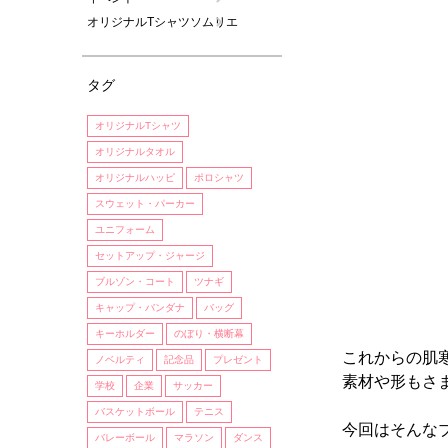
オリジナルTシャツソムリエ
タグ
オリジナルTシャツ
オリジナルタオル
オリジナルハッピ
ポロシャツ
スウェット・パーカー
ユニフォーム
セットアップ・ジャージ
ブルゾン・コート
ツナギ
キャップ・バンダナ
バッグ
キーホルダー
のぼり・横断幕
これからの肌
ノベルティ
記念品
プレゼント
素材や形もさ
学校
企業
サッカー
バスケットボール
テニス
今回はそんな
バレーボール
マラソン
ダンス