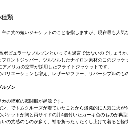
の種類
、主に丈の短いジャケットのことを指しますが、現在最も人気
今一番ポピュラーなブルゾンといっても過言ではないのでしょうか
とフロントジッパー、ツルツルしたナイロン素材のこのジャケ
代にアメリカの空軍が採用したフライトジャケットです。
のバリエーションも増え、レザーやファー、リバーシブルのも
ブルゾン
リカの陸軍の戦闘服が起源です。
ガン」でトムクルーズが着ていたことから爆発的に人気に火が
のポケットが胸と両サイドの計4個付いたカーキ色のものが典型
らいの丈感のものが多く、袖を折ったりたくし上げて着ると軽