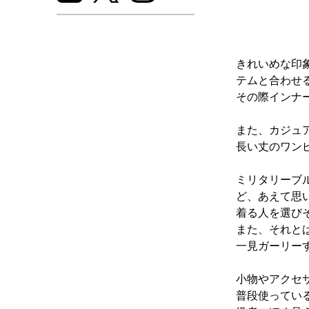
きれいめな印
テムと合わせ
その際インナ
また、カジュ
長い丈のワン
ミリタリーブ
ど、あえて思
着る人を選び
また、それと
一見ガーリー
小物やアクセ
普段使ってい