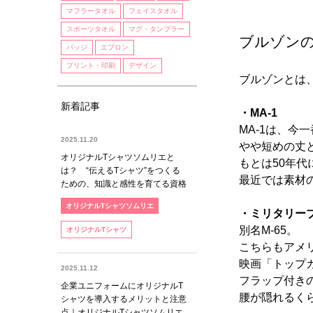
マフラータオル
フェイスタオル
スポーツタオル
マグ・タンブラー
ブルゾン
バッジ
エプロン
プリント・印刷
デザイン
ブルゾンとは
新着記事
・MA-1
MA-1は、
2025.11.20
やや短めの丈
オリジナルTシャツソムリエと
もとは50年
は？ “伝えるTシャツ”をつくる
最近では素材
ための、知識と感性を育てる資格
オリジナルTシャツソムリエ
・ミリタリー
別名M-65。
オリジナルTシャツ
こちらもアメ
映画「トップ
2025.11.12
フラップ付き
企業ユニフォームにオリジナルT
腰が隠れるく
シャツを導入するメリットと注意
点｜オリジナルTシャツソムリエ