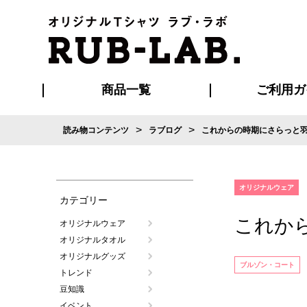
商品一覧
ご利用ガ
>
>
読み物コンテンツ
ラブログ
これからの時期にさらっと
発送・特急サー
お支払い方法
版の保管期限
割引まとめ
はじめて
ご利用ガ
再注文の
よくある
カジュアルユニフォーム
Tシャツ
タオル
ブルゾン・
ポロシ
ハッ
オリジナルウェア
カテゴリー
これか
オリジナルウェア
オリジナルタオル
オリジナルグッズ
ブルゾン・コート
トレンド
豆知識
イベント