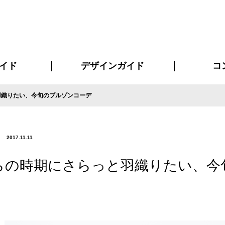
イド
デザインガイド
コ
羽織りたい、今旬のブルゾンコーデ
ビスについて
について
について
ページ
の方へ
イド
方へ
質問
デザインテンシュミレーター
デザインテンプレート集
書体一覧（フォント集）
デザイン入稿について
デザイン料について
プリント・加工方法
デザインガイド
プリントサイズ
インクカラー
お客様
ニュー
シー
おす
読み
フォ
コート
ャツ
ピ
セットアップ・ジャージ
パーカー・スウェット
キャップ・バンダナ
販促・ノ
2017.11.11
らの時期にさらっと羽織りたい、今