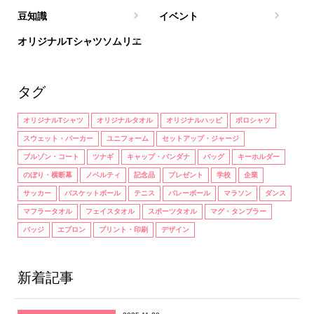
豆知識
イベント
オリジナルTシャツソムリエ
タグ
オリジナルTシャツ
オリジナルタオル
オリジナルハッピ
ポロシャツ
スウェット・パーカー
ユニフォーム
セットアップ・ジャージ
ブルゾン・コート
ツナギ
キャップ・バンダナ
バッグ
キーホルダー
のぼり・横断幕
ノベルティ
記念品
プレゼント
学校
企業
サッカー
バスケットボール
テニス
バレーボール
マラソン
ダンス
マフラータオル
フェイスタオル
スポーツタオル
マグ・タンブラー
バッジ
エプロン
プリント・印刷
デザイン
新着記事