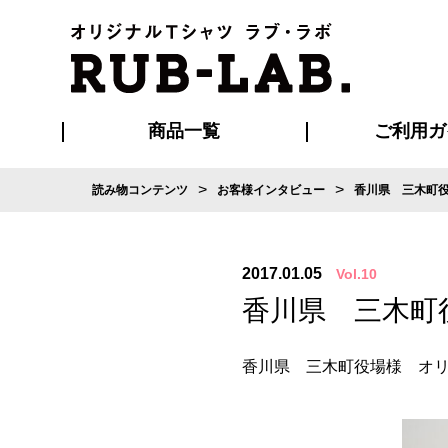
商品一覧
ご利用ガ
>
>
読み物コンテンツ
お客様インタビュー
香川県 三木町
発送・特急サー
お支払い方法
版の保管期限
割引まとめ
はじめて
ご利用ガ
再注文の
よくある
カジュアルユニフォーム
Tシャツ
タオル
ブルゾン・
ポロシ
ハッ
2017.01.05
Vol.10
香川県 三木町
香川県 三木町役場様 オリ