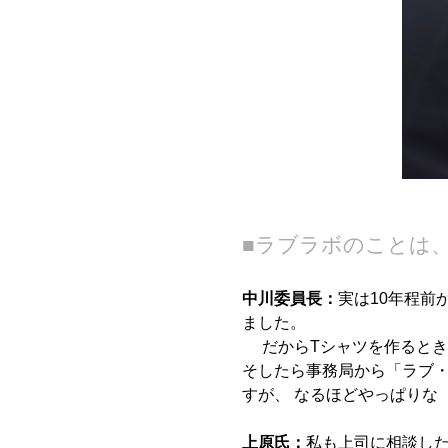
■ラブラボのことは
中川委員長：
実は10年程前
ました。
だからTシャツを作るとき
そしたら事務局から「ラブ
すが、 なるほどやっぱりな
上原氏：
私も上司に相談し