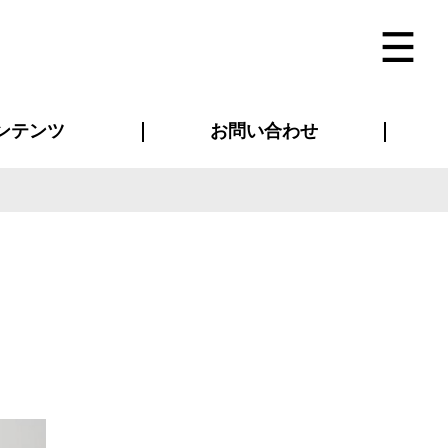
ンテンツ
お問い合わせ
インタビュー
ス(お知らせ)
ン別特集一覧
すめ特集一覧
物コンテンツ
トギャラリー
法人事例
ラブログ
お問い合わせ全般
再注文・追加注文
サンプル貸し出し
カタログ請求
デザイン入稿
ベルティグッズ
マスク
ツナギ
スポーツユニフォーム
のぼり・横断幕
バッグ