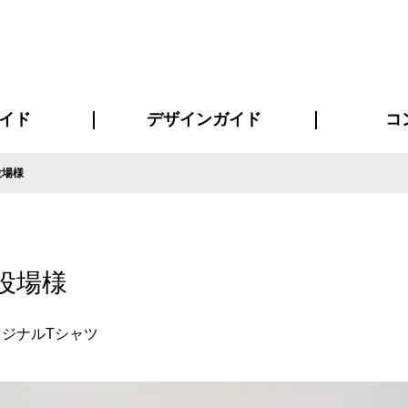
イド
デザインガイド
コ
役場様
ビスについて
について
について
ページ
の方へ
イド
方へ
質問
デザインテンシュミレーター
デザインテンプレート集
書体一覧（フォント集）
デザイン入稿について
デザイン料について
プリント・加工方法
デザインガイド
プリントサイズ
インクカラー
お客様
ニュー
シー
おす
読み
フォ
コート
ャツ
ピ
セットアップ・ジャージ
パーカー・スウェット
キャップ・バンダナ
販促・ノ
役場様
ジナルTシャツ