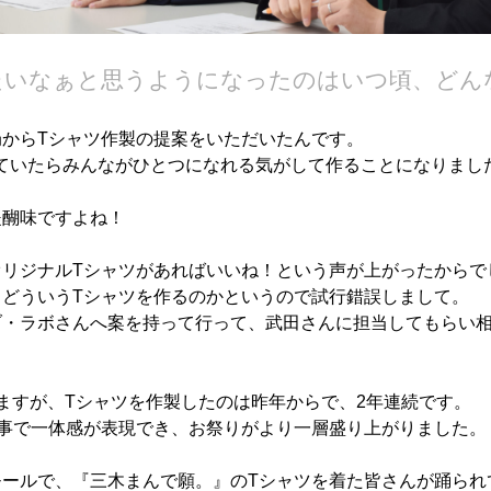
たいなぁと思うようになったのはいつ頃、どん
局からTシャツ作製の提案をいただいたんです。
ていたらみんながひとつになれる気がして作ることになりまし
醍醐味ですよね！
オリジナルTシャツがあればいいね！という声が上がったからで
、どういうTシャツを作るのかというので試行錯誤しまして。
ブ・ラボさんへ案を持って行って、武田さんに担当してもらい
ますが、Tシャツを作製したのは昨年からで、2年連続です。
る事で一体感が表現でき、お祭りがより一層盛り上がりました。
モールで、『三木まんで願。』のTシャツを着た皆さんが踊られ