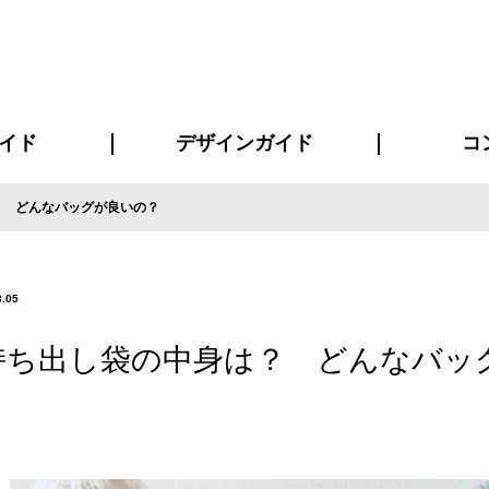
イド
デザインガイド
コ
？ どんなバッグが良いの？
ビスについて
について
について
ページ
の方へ
イド
方へ
質問
デザインテンシュミレーター
デザインテンプレート集
書体一覧（フォント集）
デザイン入稿について
デザイン料について
プリント・加工方法
デザインガイド
プリントサイズ
インクカラー
お客様
ニュー
シー
おす
読み
フォ
コート
ャツ
ピ
セットアップ・ジャージ
パーカー・スウェット
キャップ・バンダナ
販促・ノ
8.05
持ち出し袋の中身は？ どんなバッ