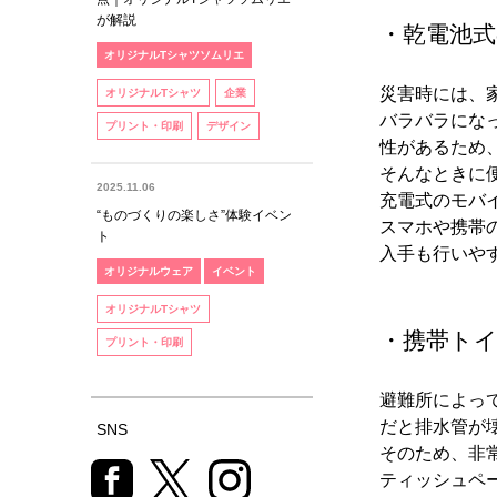
が解説
・乾電池
オリジナルTシャツソムリエ
災害時には、
オリジナルTシャツ
企業
バラバラにな
プリント・印刷
デザイン
性があるため
そんなときに
2025.11.06
充電式のモバ
“ものづくりの楽しさ”体験イベン
スマホや携帯
ト
入手も行いや
オリジナルウェア
イベント
オリジナルTシャツ
・携帯ト
プリント・印刷
避難所によっ
だと排水管が
SNS
そのため、非
ティッシュペ