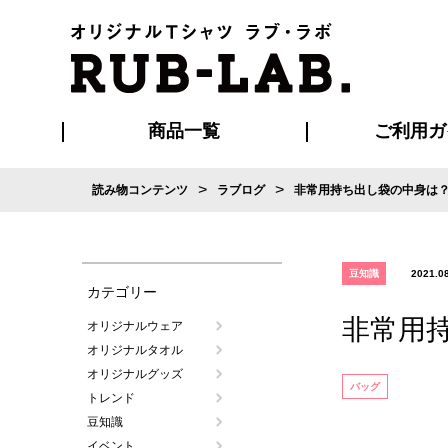
商品一覧
ご利用ガ
>
>
読み物コンテンツ
ラブログ
非常用持ち出し袋の中身は
発送・特急サー
お支払い方法
版の保管期限
割引まとめ
はじめて
ご利用ガ
再注文の
よくある
カジュアルユニフォーム
Tシャツ
タオル
ブルゾン・
ポロシ
ハッ
豆知識
2021.0
カテゴリー
非常用
オリジナルウェア
オリジナルタオル
オリジナルグッズ
バッグ
トレンド
豆知識
イベント