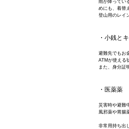
雨が降ってい
めにも、着替
登山用のレイ
・小銭と
避難先でもお
ATMが使え
また、身分証
・医薬薬
災害時や避難
風邪薬や胃腸
非常用持ち出