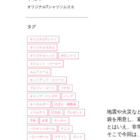
オリジナルTシャツソムリエ
タグ
オリジナルTシャツ
オリジナルタオル
オリジナルハッピ
ポロシャツ
スウェット・パーカー
ユニフォーム
セットアップ・ジャージ
ブルゾン・コート
ツナギ
キャップ・バンダナ
バッグ
キーホルダー
のぼり・横断幕
地震や火災な
ノベルティ
記念品
プレゼント
袋を用意し、
学校
企業
サッカー
とはいえ、非
バスケットボール
テニス
そこで今回は
バレーボール
マラソン
ダンス