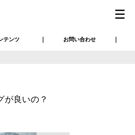
ンテンツ
お問い合わせ
インタビュー
ス(お知らせ)
ン別特集一覧
すめ特集一覧
物コンテンツ
トギャラリー
法人事例
ラブログ
お問い合わせ全般
再注文・追加注文
サンプル貸し出し
カタログ請求
デザイン入稿
ベルティグッズ
マスク
ツナギ
スポーツユニフォーム
のぼり・横断幕
バッグ
グが良いの？