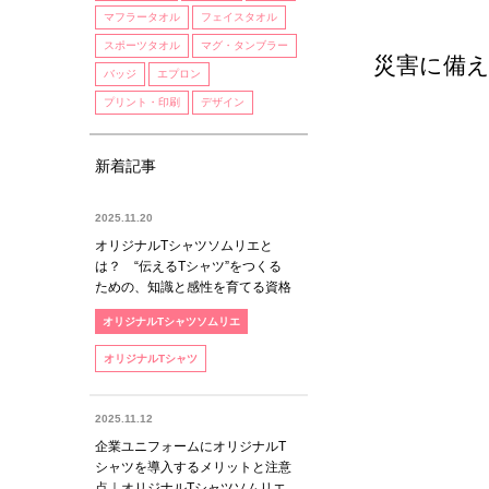
マフラータオル
フェイスタオル
スポーツタオル
マグ・タンブラー
災害に備
バッジ
エプロン
プリント・印刷
デザイン
新着記事
2025.11.20
オリジナルTシャツソムリエと
は？ “伝えるTシャツ”をつくる
ための、知識と感性を育てる資格
オリジナルTシャツソムリエ
オリジナルTシャツ
2025.11.12
企業ユニフォームにオリジナルT
シャツを導入するメリットと注意
点｜オリジナルTシャツソムリエ