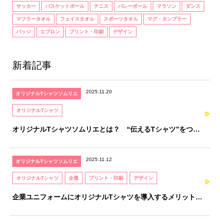
サッカー
バスケットボール
テニス
バレーボール
マラソン
ダンス
マフラータオル
フェイスタオル
スポーツタオル
マグ・タンブラー
バッジ
エプロン
プリント・印刷
デザイン
新着記事
2025.11.20
オリジナルTシャツソムリエ
オリジナルTシャツ
オリジナルTシャツソムリエとは？ “伝えるTシャツ”をつく
るための、知識と感性を育てる資格
2025.11.12
オリジナルTシャツソムリエ
オリジナルTシャツ
企業
プリント・印刷
デザイン
企業ユニフォームにオリジナルTシャツを導入するメリットと
注意点｜オリジナルTシャツソムリエが解説