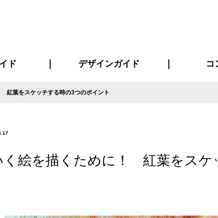
イド
デザインガイド
コ
 紅葉をスケッチする時の3つのポイント
ビスについて
について
について
ページ
の方へ
イド
方へ
質問
デザインテンシュミレーター
デザインテンプレート集
書体一覧（フォント集）
デザイン入稿について
デザイン料について
プリント・加工方法
デザインガイド
プリントサイズ
インクカラー
お客様
ニュー
シー
おす
読み
フォ
コート
ャツ
ピ
セットアップ・ジャージ
パーカー・スウェット
キャップ・バンダナ
販促・ノ
8.17
いく絵を描くために！ 紅葉をスケ