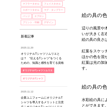
マフラータオル
フェイスタオル
スポーツタオル
マグ・タンブラー
絵の具の
バッジ
エプロン
プリント・印刷
デザイン
辺りの風景や
いが大きく左
新着記事
絵の具の良さ
2025.11.20
紅葉をスケッ
オリジナルTシャツソムリエと
ほかの色を混
は？ “伝えるTシャツ”をつくる
紅葉は光の加
ための、知識と感性を育てる資格
す。
オリジナルTシャツソムリエ
オリジナルTシャツ
絵の具の
2025.11.12
企業ユニフォームにオリジナルT
水彩絵の具に
シャツを導入するメリットと注意
とができます
点｜オリジナルTシャツソムリエ