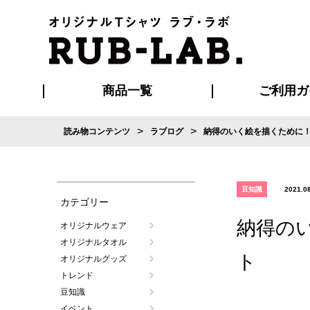
商品一覧
ご利用ガ
>
>
読み物コンテンツ
ラブログ
納得のいく絵を描くために！
発送・特急サー
お支払い方法
版の保管期限
割引まとめ
はじめて
ご利用ガ
再注文の
よくある
カジュアルユニフォーム
Tシャツ
タオル
ブルゾン・
ポロシ
ハッ
豆知識
2021.0
カテゴリー
納得の
オリジナルウェア
オリジナルタオル
ト
オリジナルグッズ
トレンド
豆知識
イベント