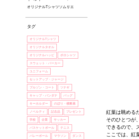
オリジナルTシャツソムリエ
タグ
オリジナルTシャツ
オリジナルタオル
オリジナルハッピ
ポロシャツ
スウェット・パーカー
ユニフォーム
セットアップ・ジャージ
ブルゾン・コート
ツナギ
キャップ・バンダナ
バッグ
キーホルダー
のぼり・横断幕
紅葉は眺める
ノベルティ
記念品
プレゼント
そのひとつが
学校
企業
サッカー
できるので、
バスケットボール
テニス
ここでは、紅
バレーボール
マラソン
ダンス