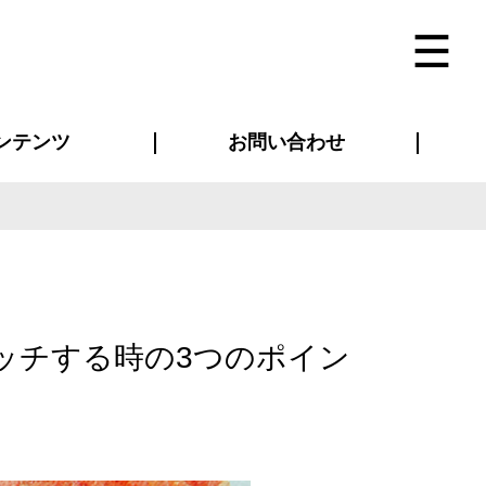
ンテンツ
お問い合わせ
インタビュー
ス(お知らせ)
ン別特集一覧
すめ特集一覧
物コンテンツ
トギャラリー
法人事例
ラブログ
お問い合わせ全般
再注文・追加注文
サンプル貸し出し
カタログ請求
デザイン入稿
ベルティグッズ
マスク
ツナギ
スポーツユニフォーム
のぼり・横断幕
バッグ
ッチする時の3つのポイン