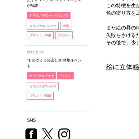
この特徴を生
が解説
色の塗り方を
オリジナルTシャツソムリエ
オリジナルTシャツ
企業
また絵の具の
失敗をさける
プリント・印刷
デザイン
その後で、少
2025.11.06
“ものづくりの楽しさ”体験イベン
絵に立体
ト
オリジナルウェア
イベント
オリジナルTシャツ
プリント・印刷
SNS