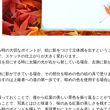
る時の大切なポイントが、絵に影をつけて立体感を出すという
で、スケッチの仕上がりが大きく変わります。
葉を目にする時に太陽の光が右から射している場合、左側に影
側に影ができている場合、その部分を暗めの色の絵の具で塗り
出すのは上級者への道の第一歩です。暗めの色を使用する場合
撮っておくことで、後から紅葉の美しい景色を振り返ることが
ることで、写真とはひと味違う、味のある紅葉の美しさを残す
る時のポイントを掴んで、表現豊かにスケッチを楽しんでみて