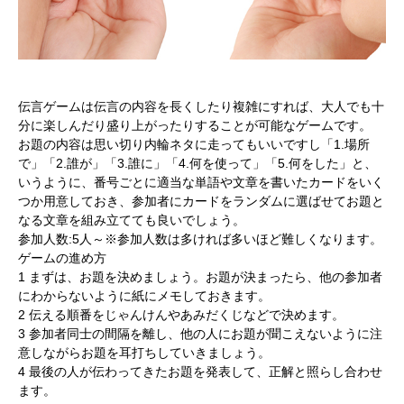
伝言ゲームは伝言の内容を長くしたり複雑にすれば、大人でも十
分に楽しんだり盛り上がったりすることが可能なゲームです。
お題の内容は思い切り内輪ネタに走ってもいいですし「1.場所
で」「2.誰が」「3.誰に」「4.何を使って」「5.何をした」と、
いうように、番号ごとに適当な単語や文章を書いたカードをいく
つか用意しておき、参加者にカードをランダムに選ばせてお題と
なる文章を組み立てても良いでしょう。
参加人数:5人～※参加人数は多ければ多いほど難しくなります。
ゲームの進め方
1 まずは、お題を決めましょう。お題が決まったら、他の参加者
にわからないように紙にメモしておきます。
2 伝える順番をじゃんけんやあみだくじなどで決めます。
3 参加者同士の間隔を離し、他の人にお題が聞こえないように注
意しながらお題を耳打ちしていきましょう。
4 最後の人が伝わってきたお題を発表して、正解と照らし合わせ
ます。