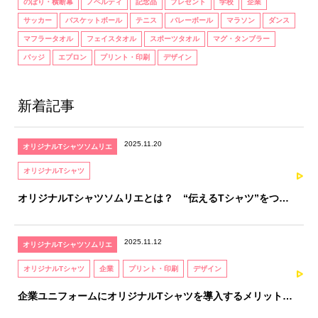
のぼり・横断幕
ノベルティ
記念品
プレゼント
学校
企業
サッカー
バスケットボール
テニス
バレーボール
マラソン
ダンス
マフラータオル
フェイスタオル
スポーツタオル
マグ・タンブラー
バッジ
エプロン
プリント・印刷
デザイン
新着記事
2025.11.20
オリジナルTシャツソムリエ
オリジナルTシャツ
オリジナルTシャツソムリエとは？ “伝えるTシャツ”をつく
るための、知識と感性を育てる資格
2025.11.12
オリジナルTシャツソムリエ
オリジナルTシャツ
企業
プリント・印刷
デザイン
企業ユニフォームにオリジナルTシャツを導入するメリットと
注意点｜オリジナルTシャツソムリエが解説