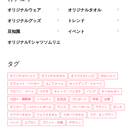
オリジナルウェア
オリジナルタオル
オリジナルグッズ
トレンド
豆知識
イベント
オリジナルTシャツソムリエ
タグ
オリジナルTシャツ
オリジナルタオル
オリジナルハッピ
ポロシャツ
スウェット・パーカー
ユニフォーム
セットアップ・ジャージ
ブルゾン・コート
ツナギ
キャップ・バンダナ
バッグ
キーホルダー
のぼり・横断幕
ノベルティ
記念品
プレゼント
学校
企業
サッカー
バスケットボール
テニス
バレーボール
マラソン
ダンス
マフラータオル
フェイスタオル
スポーツタオル
マグ・タンブラー
バッジ
エプロン
プリント・印刷
デザイン