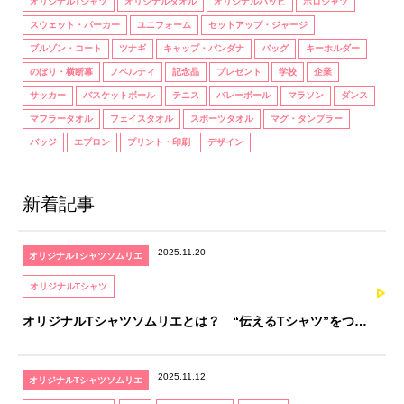
オリジナルTシャツ
オリジナルタオル
オリジナルハッピ
ポロシャツ
スウェット・パーカー
ユニフォーム
セットアップ・ジャージ
ブルゾン・コート
ツナギ
キャップ・バンダナ
バッグ
キーホルダー
のぼり・横断幕
ノベルティ
記念品
プレゼント
学校
企業
サッカー
バスケットボール
テニス
バレーボール
マラソン
ダンス
マフラータオル
フェイスタオル
スポーツタオル
マグ・タンブラー
バッジ
エプロン
プリント・印刷
デザイン
新着記事
2025.11.20
オリジナルTシャツソムリエ
オリジナルTシャツ
オリジナルTシャツソムリエとは？ “伝えるTシャツ”をつく
るための、知識と感性を育てる資格
2025.11.12
オリジナルTシャツソムリエ