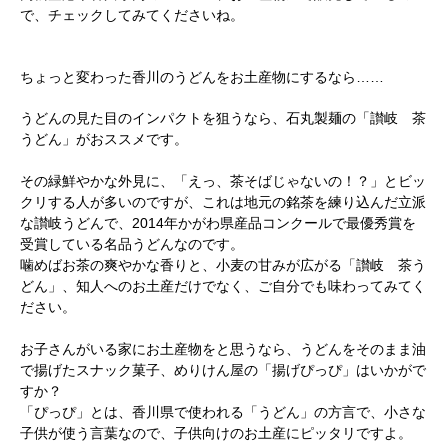
で、チェックしてみてくださいね。
ちょっと変わった香川のうどんをお土産物にするなら……
うどんの見た目のインパクトを狙うなら、石丸製麺の「讃岐 茶
うどん」がおススメです。
その緑鮮やかな外見に、「えっ、茶そばじゃないの！？」とビッ
クリする人が多いのですが、これは地元の銘茶を練り込んだ立派
な讃岐うどんで、2014年かがわ県産品コンクールで最優秀賞を
受賞している名品うどんなのです。
噛めばお茶の爽やかな香りと、小麦の甘みが広がる「讃岐 茶う
どん」、知人へのお土産だけでなく、ご自分でも味わってみてく
ださい。
お子さんがいる家にお土産物をと思うなら、うどんをそのまま油
で揚げたスナック菓子、めりけん屋の「揚げぴっぴ」はいかがで
すか？
「ぴっぴ」とは、香川県で使われる「うどん」の方言で、小さな
子供が使う言葉なので、子供向けのお土産にピッタリですよ。