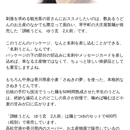
刺激を求める観光客の皆さんにおススメしたいのは、数あるうど
んのお土産のなかでも際立って面白い、琴平町の大庄屋製麺が発
売した「讃岐うどん ゆう玄 2人前」です。
このうどんのパッケージ、なんと名刺を差し込むことができる、
「名刺うどん」なんです。
パッケージの下の部分の切込みに名刺やメッセージカードを差し
込めば、単なる土産物ではなくて、ちょっと珍しい挨拶品として
も重宝しますよね。
もちろん中身は香川県産小麦「さぬきの夢」を使った、本格的な
さぬきうどんです。
伝統の手打ち技法でうった麺を50時間熟成させた半生のうどん
は、絶妙な歯応えとのどごしの良さが自慢で、噛めば噛むほど小
麦の甘みが口に広がります。
「讃岐うどん ゆう玄 2人前」は麺とつゆのセットで400円
（税別）で発売しています。
高松空港や香川県内のスーパー、お土産物屋で販売しているの