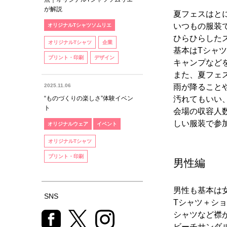
が解説
夏フェスはと
いつもの服装
オリジナルTシャツソムリエ
ひらひらした
オリジナルTシャツ
企業
基本はTシャ
プリント・印刷
デザイン
キャンプなど
また、夏フェ
2025.11.06
雨が降ること
“ものづくりの楽しさ”体験イベン
汚れてもいい
ト
会場の収容人
しい服装で参
オリジナルウェア
イベント
オリジナルTシャツ
プリント・印刷
男性編
男性も基本は
SNS
Tシャツ＋シ
シャツなど襟
ビーチサンダ