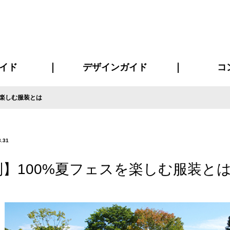
イド
デザインガイド
コ
を楽しむ服装とは
ビスについて
について
について
ページ
の方へ
イド
方へ
質問
デザインテンシュミレーター
デザインテンプレート集
書体一覧（フォント集）
デザイン入稿について
デザイン料について
プリント・加工方法
デザインガイド
プリントサイズ
インクカラー
お客様
ニュー
シー
おす
読み
フォ
コート
ャツ
ピ
セットアップ・ジャージ
パーカー・スウェット
キャップ・バンダナ
販促・ノ
3.31
別】100%夏フェスを楽しむ服装と