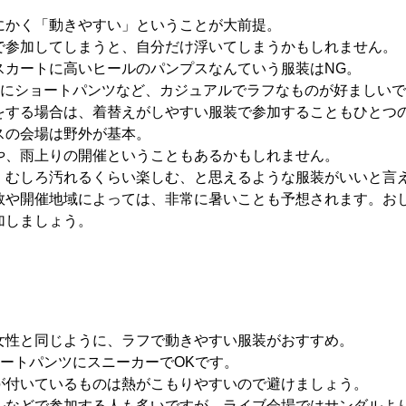
にかく「動きやすい」ということが大前提。
で参加してしまうと、自分だけ浮いてしまうかもしれません。
スカートに高いヒールのパンプスなんていう服装はNG。
ツにショートパンツなど、カジュアルでラフなものが好ましい
をする場合は、着替えがしやすい服装で参加することもひとつ
スの会場は野外が基本。
や、雨上りの開催ということもあるかもしれません。
、むしろ汚れるくらい楽しむ、と思えるような服装がいいと言
数や開催地域によっては、非常に暑いことも予想されます。お
加しましょう。
女性と同じように、ラフで動きやすい服装がおすすめ。
ョートパンツにスニーカーでOKです。
が付いているものは熱がこもりやすいので避けましょう。
ルなどで参加する人も多いですが、ライブ会場ではサンダルよ