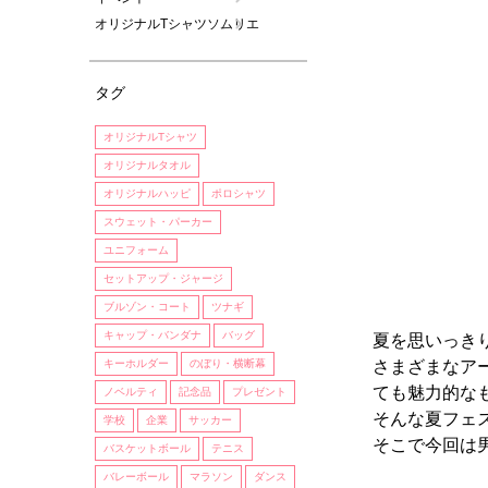
オリジナルTシャツソムリエ
タグ
オリジナルTシャツ
オリジナルタオル
オリジナルハッピ
ポロシャツ
スウェット・パーカー
ユニフォーム
セットアップ・ジャージ
ブルゾン・コート
ツナギ
キャップ・バンダナ
バッグ
夏を思いっき
キーホルダー
のぼり・横断幕
さまざまなア
ても魅力的な
ノベルティ
記念品
プレゼント
そんな夏フェ
学校
企業
サッカー
そこで今回は
バスケットボール
テニス
バレーボール
マラソン
ダンス