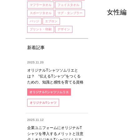
マフラータオル
フェイスタオル
女性編
スポーツタオル
マグ・タンブラー
バッジ
エプロン
プリント・印刷
デザイン
新着記事
2025.11.20
オリジナルTシャツソムリエと
は？ “伝えるTシャツ”をつくる
ための、知識と感性を育てる資格
オリジナルTシャツソムリエ
オリジナルTシャツ
2025.11.12
企業ユニフォームにオリジナルT
シャツを導入するメリットと注意
点｜オリジナルTシャツソムリエ