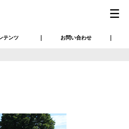
ンテンツ
お問い合わせ
インタビュー
ス(お知らせ)
ン別特集一覧
すめ特集一覧
物コンテンツ
トギャラリー
法人事例
ラブログ
お問い合わせ全般
再注文・追加注文
サンプル貸し出し
カタログ請求
デザイン入稿
ベルティグッズ
マスク
ツナギ
スポーツユニフォーム
のぼり・横断幕
バッグ
は