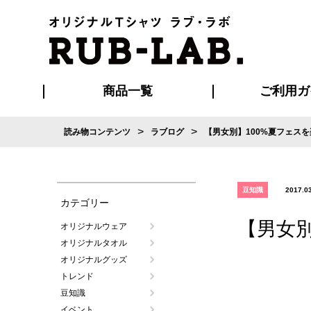
商品一覧
ご利用ガ
>
>
読み物コンテンツ
ラブログ
【男女別】100%夏フェス
発送・特急サー
お支払い方法
版の保管期限
割引まとめ
はじめて
ご利用ガ
再注文の
よくある
カジュアルユニフォーム
Tシャツ
タオル
ブルゾン・
ポロシ
ハッ
豆知識
2017.0
カテゴリー
【男女
オリジナルウェア
オリジナルタオル
オリジナルグッズ
トレンド
豆知識
イベント