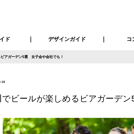
イド
デザインガイド
コ
ビアガーデン5選 女子会や会社でも！
ビスについて
について
について
ページ
の方へ
イド
方へ
質問
デザインテンシュミレーター
デザインテンプレート集
書体一覧（フォント集）
デザイン入稿について
デザイン料について
プリント・加工方法
デザインガイド
プリントサイズ
インクカラー
お客様
ニュー
シー
おす
読み
フォ
コート
ャツ
ピ
セットアップ・ジャージ
パーカー・スウェット
キャップ・バンダナ
販促・ノ
8.18
川でビールが楽しめるビアガーデン