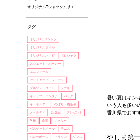
オリジナルTシャツソムリエ
タグ
オリジナルTシャツ
オリジナルタオル
オリジナルハッピ
ポロシャツ
スウェット・パーカー
ユニフォーム
セットアップ・ジャージ
ブルゾン・コート
ツナギ
キャップ・バンダナ
バッグ
暑い夏はキン
キーホルダー
のぼり・横断幕
いう人も多い
香川県でおす
ノベルティ
記念品
プレゼント
学校
企業
サッカー
バスケットボール
テニス
やしま第
バレーボール
マラソン
ダンス