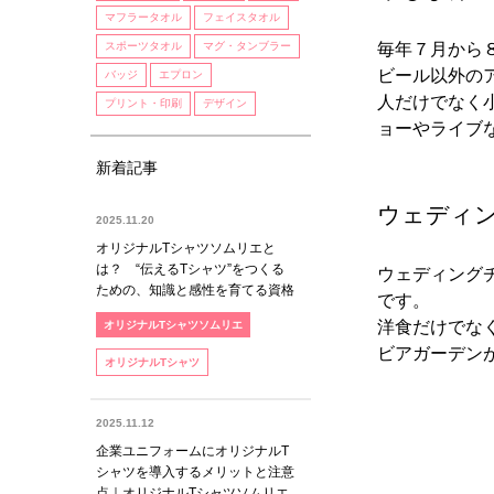
マフラータオル
フェイスタオル
スポーツタオル
マグ・タンブラー
毎年７月から
ビール以外の
バッジ
エプロン
人だけでなく
プリント・印刷
デザイン
ョーやライブ
新着記事
ウェディ
2025.11.20
オリジナルTシャツソムリエと
は？ “伝えるTシャツ”をつくる
ウェディング
ための、知識と感性を育てる資格
です。
洋食だけでな
オリジナルTシャツソムリエ
ビアガーデン
オリジナルTシャツ
2025.11.12
企業ユニフォームにオリジナルT
シャツを導入するメリットと注意
点｜オリジナルTシャツソムリエ