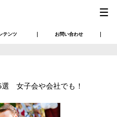
ンテンツ
お問い合わせ
インタビュー
ス(お知らせ)
ン別特集一覧
すめ特集一覧
物コンテンツ
トギャラリー
法人事例
ラブログ
お問い合わせ全般
再注文・追加注文
サンプル貸し出し
カタログ請求
デザイン入稿
ベルティグッズ
マスク
ツナギ
スポーツユニフォーム
のぼり・横断幕
バッグ
5選 女子会や会社でも！