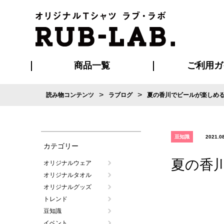
商品一覧
ご利用ガ
>
>
読み物コンテンツ
ラブログ
夏の香川でビールが楽しめる
発送・特急サー
お支払い方法
版の保管期限
割引まとめ
はじめて
ご利用ガ
再注文の
よくある
カジュアルユニフォーム
Tシャツ
タオル
ブルゾン・
ポロシ
ハッ
豆知識
2021.0
カテゴリー
夏の香
オリジナルウェア
オリジナルタオル
オリジナルグッズ
トレンド
豆知識
イベント