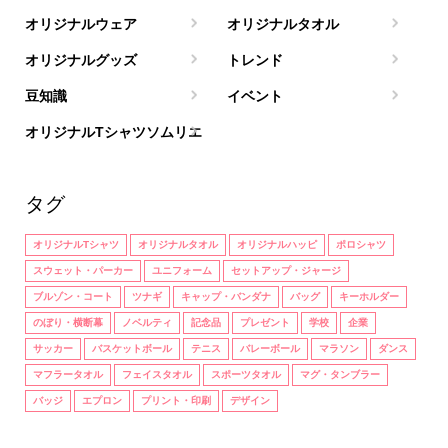
オリジナルウェア
オリジナルタオル
オリジナルグッズ
トレンド
豆知識
イベント
オリジナルTシャツソムリエ
タグ
オリジナルTシャツ
オリジナルタオル
オリジナルハッピ
ポロシャツ
スウェット・パーカー
ユニフォーム
セットアップ・ジャージ
ブルゾン・コート
ツナギ
キャップ・バンダナ
バッグ
キーホルダー
のぼり・横断幕
ノベルティ
記念品
プレゼント
学校
企業
サッカー
バスケットボール
テニス
バレーボール
マラソン
ダンス
マフラータオル
フェイスタオル
スポーツタオル
マグ・タンブラー
バッジ
エプロン
プリント・印刷
デザイン