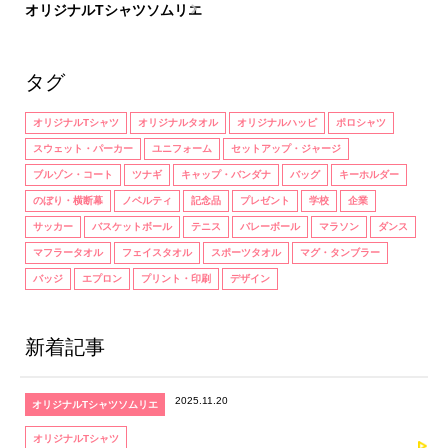
オリジナルTシャツソムリエ
タグ
オリジナルTシャツ
オリジナルタオル
オリジナルハッピ
ポロシャツ
スウェット・パーカー
ユニフォーム
セットアップ・ジャージ
ブルゾン・コート
ツナギ
キャップ・バンダナ
バッグ
キーホルダー
のぼり・横断幕
ノベルティ
記念品
プレゼント
学校
企業
サッカー
バスケットボール
テニス
バレーボール
マラソン
ダンス
マフラータオル
フェイスタオル
スポーツタオル
マグ・タンブラー
バッジ
エプロン
プリント・印刷
デザイン
新着記事
2025.11.20
オリジナルTシャツソムリエ
オリジナルTシャツ