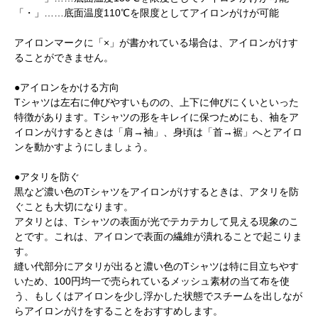
「・」……底面温度110℃を限度としてアイロンがけが可能
アイロンマークに「×」が書かれている場合は、アイロンがけす
ることができません。
●アイロンをかける方向
Tシャツは左右に伸びやすいものの、上下に伸びにくいといった
特徴があります。Tシャツの形をキレイに保つためにも、袖をア
イロンがけするときは「肩→袖」、身頃は「首→裾」へとアイロ
ンを動かすようにしましょう。
●アタリを防ぐ
黒など濃い色のTシャツをアイロンがけするときは、アタリを防
ぐことも大切になります。
アタリとは、Tシャツの表面が光でテカテカして見える現象のこ
とです。これは、アイロンで表面の繊維が潰れることで起こりま
す。
縫い代部分にアタリが出ると濃い色のTシャツは特に目立ちやす
いため、100円均一で売られているメッシュ素材の当て布を使
う、もしくはアイロンを少し浮かした状態でスチームを出しなが
らアイロンがけをすることをおすすめします。