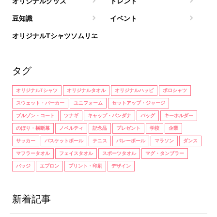
オリジナルグッズ
トレンド
豆知識
イベント
オリジナルTシャツソムリエ
タグ
オリジナルTシャツ
オリジナルタオル
オリジナルハッピ
ポロシャツ
スウェット・パーカー
ユニフォーム
セットアップ・ジャージ
ブルゾン・コート
ツナギ
キャップ・バンダナ
バッグ
キーホルダー
のぼり・横断幕
ノベルティ
記念品
プレゼント
学校
企業
サッカー
バスケットボール
テニス
バレーボール
マラソン
ダンス
マフラータオル
フェイスタオル
スポーツタオル
マグ・タンブラー
バッジ
エプロン
プリント・印刷
デザイン
新着記事