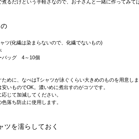
で煮るだけという手軽さなので、お子さんと一緒に作ってみて
もの
ャツ(化繊は染まらないので、化繊でないもの)
べ
バッグ 4～10個
ぐために、なべはTシャツが泳ぐくらい大きめのものを用意し
は安いものでOK。濃いめに煮出すのがコツです。
に応じて加減してください。
の色落ち防止に使用します。
ャツを濡らしておく