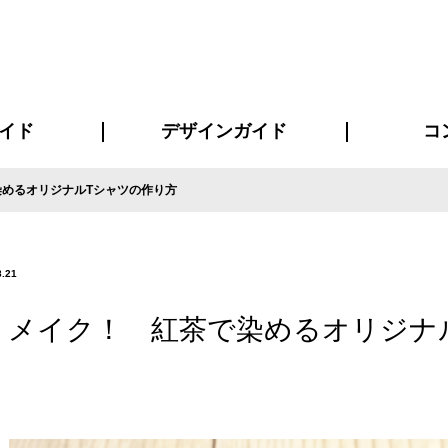
イド
デザインガイド
コ
めるオリジナルTシャツの作り方
ビスについて
について
について
ページ
の方へ
イド
方へ
質問
デザインテンシュミレーター
デザインテンプレート集
書体一覧（フォント集）
デザイン入稿について
デザイン料について
プリント・加工方法
デザインガイド
プリントサイズ
インクカラー
お客様
ニュー
シー
おす
読み
フォ
コート
ャツ
ピ
セットアップ・ジャージ
パーカー・スウェット
キャップ・バンダナ
販促・ノ
8.21
リメイク！ 紅茶で染めるオリジナ