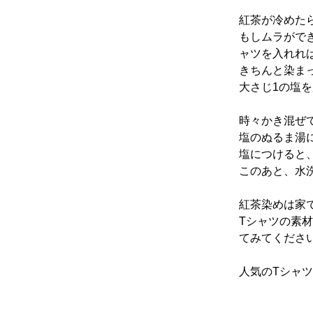
紅茶が冷めた
もしムラがで
ャツを入れれ
きちんと染ま
大さじ1の塩
時々かき混ぜ
塩のぬるま湯
塩につけると
このあと、水
紅茶染めは家
Tシャツの素
てみてくださ
人気のTシャ