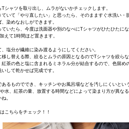
らTシャツを取り出し、ムラがないかチェックします。
きていて「やり直したい」と思ったら、そのまますぐ水洗い・
ば、染めなおしができます。
っていたら、今度は洗面器や別のなべにTシャツがひたひたにな
を加えて1時間ほど置きます。
て、塩分が繊維に染み渡るようにしてください。
に移し替える際、絞るとムラの原因となるのでTシャツを絞ら
、紅茶の色と塩に含まれるミネラル分が結合するので、色留め
洗いして乾かせば完成です。
であるものででき、キッチンやお風呂場などを汚しにくいとい
材や水、紅茶の量、放置する時間などによって染まり方が異なる
いね。
ツは
こちら
をチェック！！