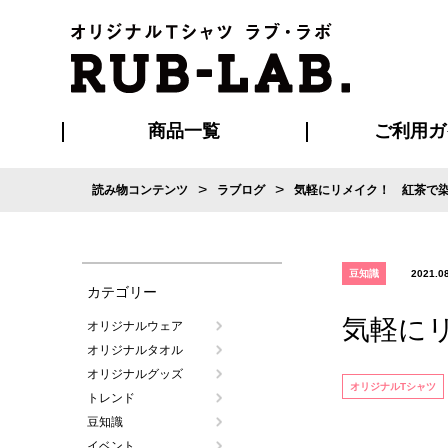
商品一覧
ご利用ガ
>
>
読み物コンテンツ
ラブログ
気軽にリメイク！ 紅茶で染
発送・特急サー
お支払い方法
版の保管期限
割引まとめ
はじめて
ご利用ガ
再注文の
よくある
カジュアルユニフォーム
Tシャツ
タオル
ブルゾン・
ポロシ
ハッ
豆知識
2021.0
カテゴリー
気軽に
オリジナルウェア
オリジナルタオル
オリジナルグッズ
オリジナルTシャツ
トレンド
豆知識
イベント