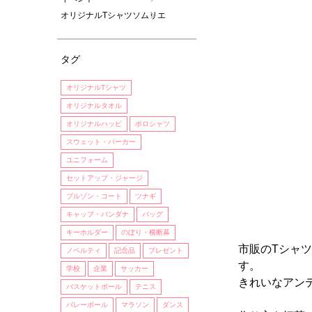
オリジナルTシャツソムリエ
タグ
オリジナルTシャツ
オリジナルタオル
オリジナルハッピ
ポロシャツ
スウェット・パーカー
ユニフォーム
セットアップ・ジャージ
ブルゾン・コート
ツナギ
キャップ・バンダナ
バッグ
キーホルダー
のぼり・横断幕
市販のTシャ
ノベルティ
記念品
プレゼント
す。
学校
企業
サッカー
きれいなアン
バスケットボール
テニス
バレーボール
マラソン
ダンス