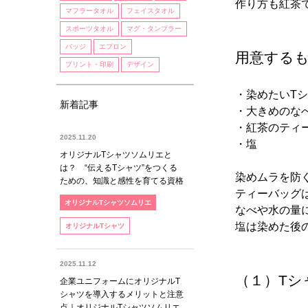
作り方も紅茶
マフラータオル
フェイスタオル
スポーツタオル
マグ・タンブラー
バッジ
エプロン
用意する
プリント・印刷
デザイン
・染めたいTシ
新着記事
・大きめのな
・紅茶のティー
2025.11.20
・塩
オリジナルTシャツソムリエと
は？ “伝えるTシャツ”をつくる
染めムラを防
ための、知識と感性を育てる資格
ティーバッグ
オリジナルTシャツソムリエ
なべや水の量
塩は染めた後
オリジナルTシャツ
2025.11.12
（１）Tシ
企業ユニフォームにオリジナルT
シャツを導入するメリットと注意
点｜オリジナルTシャツソムリエ