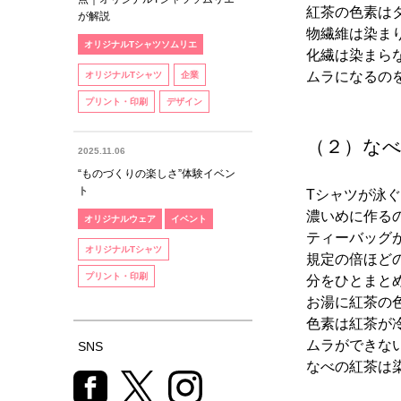
紅茶の色素は
が解説
物繊維は染ま
オリジナルTシャツソムリエ
化繊は染まら
ムラになるの
オリジナルTシャツ
企業
プリント・印刷
デザイン
（２）なべ
2025.11.06
“ものづくりの楽しさ”体験イベン
ト
Tシャツが泳
濃いめに作る
オリジナルウェア
イベント
ティーバッグ
オリジナルTシャツ
規定の倍ほど
プリント・印刷
分をひとまと
お湯に紅茶の
色素は紅茶が
ムラができな
SNS
なべの紅茶は