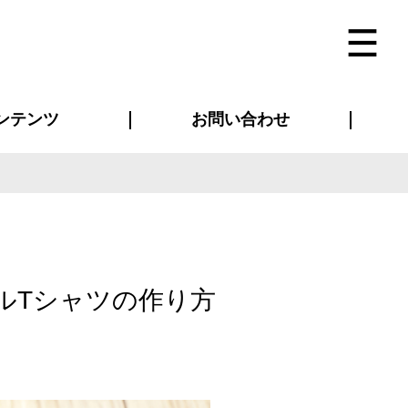
ンテンツ
お問い合わせ
インタビュー
ス(お知らせ)
ン別特集一覧
すめ特集一覧
物コンテンツ
トギャラリー
法人事例
ラブログ
お問い合わせ全般
再注文・追加注文
サンプル貸し出し
カタログ請求
デザイン入稿
ベルティグッズ
マスク
ツナギ
スポーツユニフォーム
のぼり・横断幕
バッグ
ルTシャツの作り方