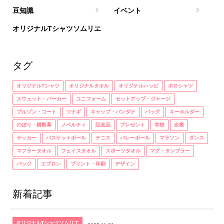
豆知識
イベント
オリジナルTシャツソムリエ
タグ
オリジナルTシャツ
オリジナルタオル
オリジナルハッピ
ポロシャツ
スウェット・パーカー
ユニフォーム
セットアップ・ジャージ
ブルゾン・コート
ツナギ
キャップ・バンダナ
バッグ
キーホルダー
のぼり・横断幕
ノベルティ
記念品
プレゼント
学校
企業
サッカー
バスケットボール
テニス
バレーボール
マラソン
ダンス
マフラータオル
フェイスタオル
スポーツタオル
マグ・タンブラー
バッジ
エプロン
プリント・印刷
デザイン
新着記事
オリジナルTシャツソムリエ