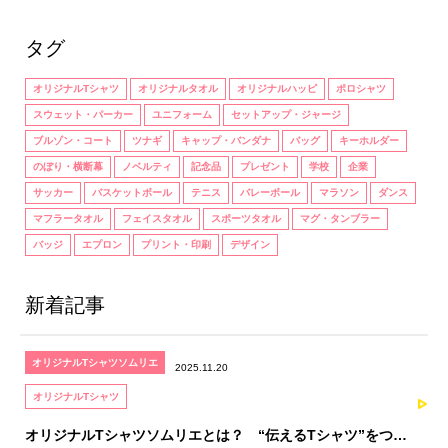
タグ
オリジナルTシャツ
オリジナルタオル
オリジナルハッピ
ポロシャツ
スウェット・パーカー
ユニフォーム
セットアップ・ジャージ
ブルゾン・コート
ツナギ
キャップ・バンダナ
バッグ
キーホルダー
のぼり・横断幕
ノベルティ
記念品
プレゼント
学校
企業
サッカー
バスケットボール
テニス
バレーボール
マラソン
ダンス
マフラータオル
フェイスタオル
スポーツタオル
マグ・タンブラー
バッジ
エプロン
プリント・印刷
デザイン
新着記事
オリジナルTシャツソムリエ
2025.11.20
オリジナルTシャツ
オリジナルTシャツソムリエとは？ “伝えるTシャツ”をつく