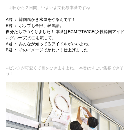
--明日から２日間、いよいよ文化祭本番ですね！
A君 ：
韓国風かき氷屋をやるんです！
B君 ：
ポップも全部、韓国語。
自分たちでつくりました！ 本番はBGMでTWICE(女性韓国アイド
ルグループ)の曲を流して。
A君 ：
みんなが知ってるアイドルがいいよね。
B君 ：
そのイメージでかわいく仕上げました！
--ピンクが可愛くて目をひきますよね。 本番はすごい集客できそ
う！