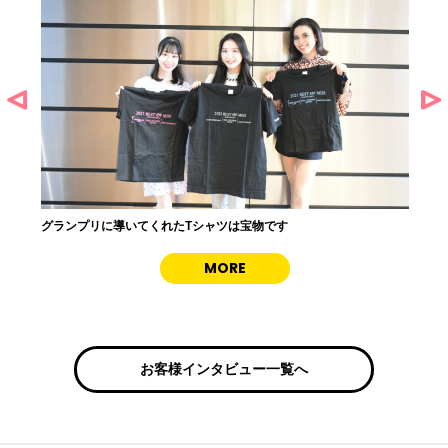
グランプリに導いてくれたTシャツは宝物です
E
MORE
お客様インタビュー一覧へ