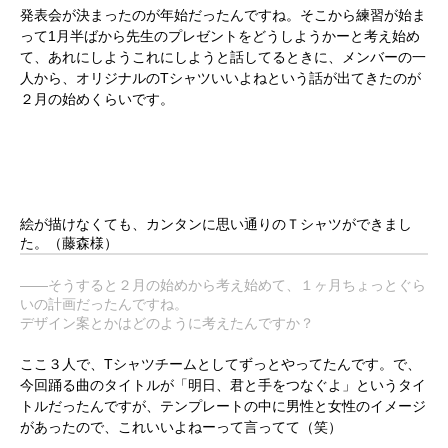
発表会が決まったのが年始だったんですね。そこから練習が始ま
って1月半ばから先生のプレゼントをどうしようかーと考え始め
て、あれにしようこれにしようと話してるときに、メンバーの一
人から、オリジナルのTシャツいいよねという話が出てきたのが
２月の始めくらいです。
絵が描けなくても、カンタンに思い通りのＴシャツができまし
た。
（藤森様）
――そうすると２月の始めから考え始めて、１ヶ月ちょっとぐら
いの計画だったんですね。
デザイン案とかはどのように考えたんですか？
ここ３人で、Tシャツチームとしてずっとやってたんです。で、
今回踊る曲のタイトルが「明日、君と手をつなぐよ」というタイ
トルだったんですが、テンプレートの中に男性と女性のイメージ
があったので、これいいよねーって言ってて（笑）