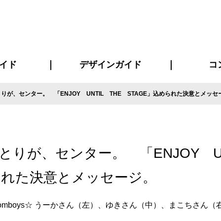
イド
デザインガイド
コ
りが、センター。 「ENJOY UNTIL THE STAGE」込められた決意とメッセ
ビスについて
について
について
ページ
の方へ
イド
方へ
質問
デザインテンシュミレーター
デザインテンプレート集
書体一覧（フォント集）
デザイン入稿について
デザイン料について
プリント・加工方法
デザインガイド
プリントサイズ
インクカラー
お客様
ニュー
シー
おす
読み
フォ
コート
ャツ
ピ
セットアップ・ジャージ
パーカー・スウェット
キャップ・バンダナ
販促・ノ
りが、センター。 「ENJOY UN
められた決意とメッセージ。
mboys☆ うーかさん（左）、ゆきさん（中）、まこちさん（