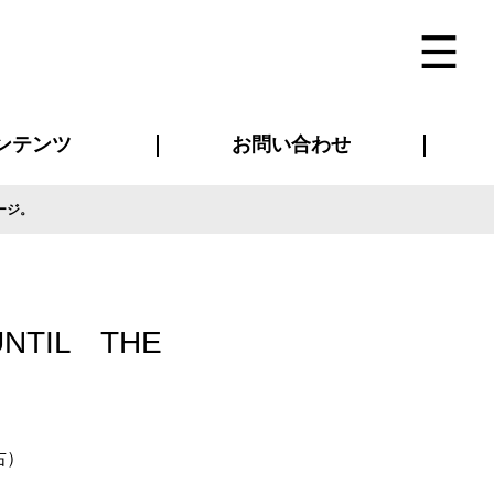
ンテンツ
お問い合わせ
ージ。
インタビュー
ス(お知らせ)
ン別特集一覧
すめ特集一覧
物コンテンツ
トギャラリー
法人事例
ラブログ
お問い合わせ全般
再注文・追加注文
サンプル貸し出し
カタログ請求
デザイン入稿
ベルティグッズ
マスク
ツナギ
スポーツユニフォーム
のぼり・横断幕
バッグ
TIL THE
右）