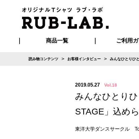
商品一覧
ご利用ガ
>
>
読み物コンテンツ
お客様インタビュー
みんなひとりひと
発送・特急サー
お支払い方法
版の保管期限
割引まとめ
はじめて
ご利用ガ
再注文の
よくある
カジュアルユニフォーム
Tシャツ
タオル
ブルゾン・
ポロシ
ハッ
2019.05.27
Vol.18
みんなひとりひと
STAGE」込
東洋大学ダンスサークル To