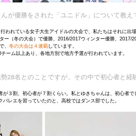
ys☆さんが優勝をされた「ユニドル」について教
行われている女子大生アイドルの大会で、私たちはそれに出場して
ンター（冬の大会）で優勝、2016/2017ウィンター優勝、2017/
勝で、
冬の大会は４連覇
しています。
0チーム以上あり、各地方別で地方予選が行われています。
総勢28名とのことですが、その中で初心者と経
者が３割、初心者が７割くらい。私とゆきちゃんは、初心者で
クバレエを習っていたのと、高校ではダンス部でした。