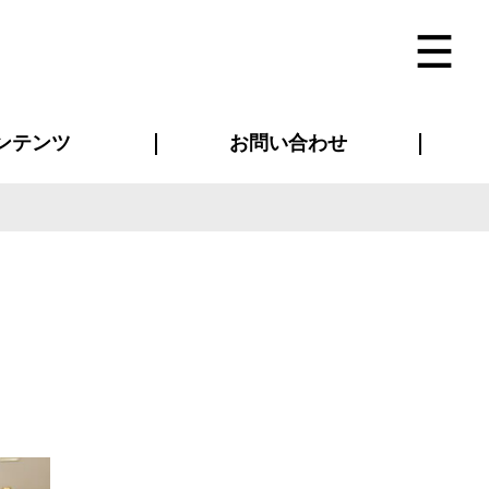
ンテンツ
お問い合わせ
インタビュー
ス(お知らせ)
ン別特集一覧
すめ特集一覧
物コンテンツ
トギャラリー
法人事例
ラブログ
お問い合わせ全般
再注文・追加注文
サンプル貸し出し
カタログ請求
デザイン入稿
ベルティグッズ
マスク
ツナギ
スポーツユニフォーム
のぼり・横断幕
バッグ