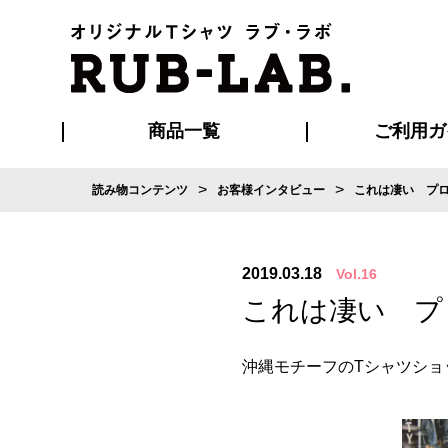
商品一覧
ご利用ガ
>
>
読み物コンテンツ
お客様インタビュー
これは凄い プ
発送・特急サー
お支払い方法
版の保管期限
割引まとめ
はじめて
ご利用ガ
再注文の
よくある
カジュアルユニフォーム
Tシャツ
タオル
ブルゾン・
ポロシ
ハッ
2019.03.18
Vol.16
これは凄い プ
沖縄モチーフのTシャツショ