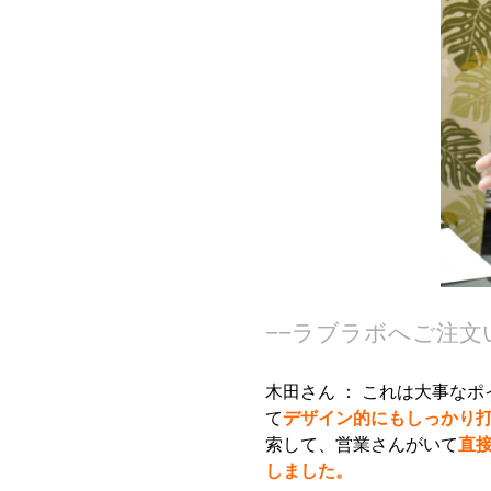
−−ラブラボへご注
木田さん ：
これは大事なポ
て
デザイン的にもしっかり
索して、営業さんがいて
直
しました。