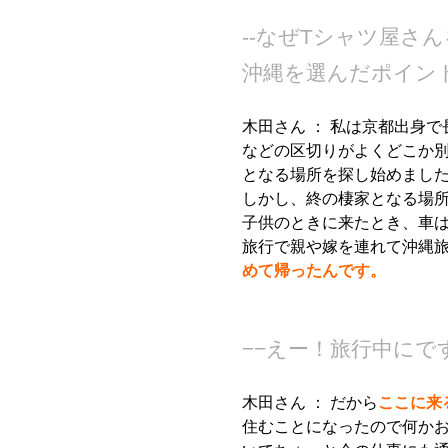
--なぜTシャツ屋さ
沖縄を選んだポイン
木田さん ：
私は京都出身で
などの区切りがよくどこか
となる場所を探し始めまし
しかし、終の棲家となる場所
子供のときに来たとき、車
旅行で親や嫁を連れて沖縄
めて帰ったんです。
−−えー！旅行中にで
木田さん ：
だから
ここに来
住むことになったので何か