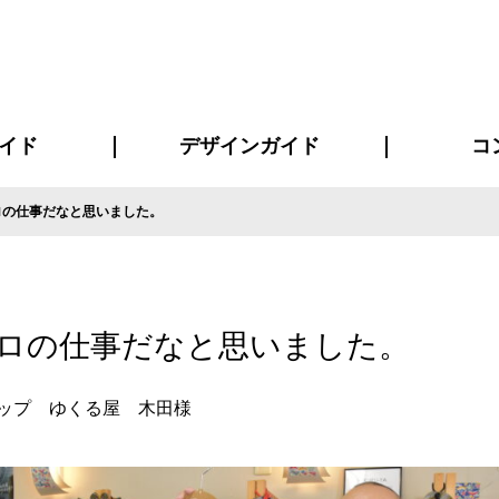
イド
デザインガイド
コ
ロの仕事だなと思いました。
ビスについて
について
について
ページ
の方へ
イド
方へ
質問
デザインテンシュミレーター
デザインテンプレート集
書体一覧（フォント集）
デザイン入稿について
デザイン料について
プリント・加工方法
デザインガイド
プリントサイズ
インクカラー
お客様
ニュー
シー
おす
読み
フォ
コート
ャツ
ピ
セットアップ・ジャージ
パーカー・スウェット
キャップ・バンダナ
販促・ノ
ロの仕事だなと思いました。
ップ ゆくる屋 木田様