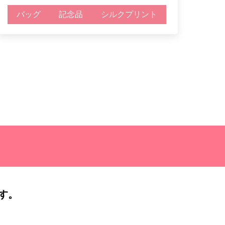
バッグ
記念品
シルクプリント
す。
）