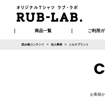
商品一覧
ご利用ガ
>
>
読み物コンテンツ
法人事例
シルクプリント
発送・特急サー
お支払い方法
版の保管期限
割引まとめ
はじめて
ご利用ガ
再注文の
よくある
カジュアルユニフォーム
Tシャツ
タオル
ブルゾン・
ポロシ
ハッ
C
お客様か