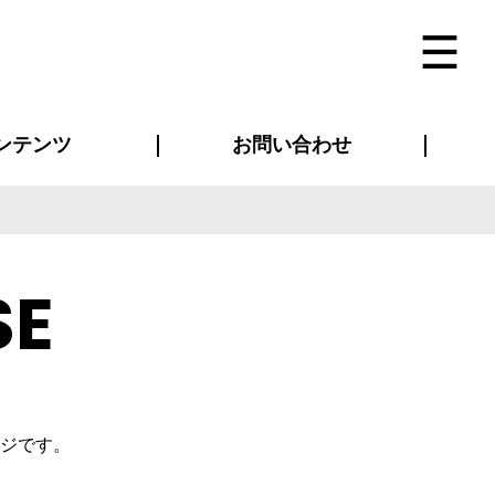
ンテンツ
お問い合わせ
インタビュー
ス(お知らせ)
ン別特集一覧
すめ特集一覧
物コンテンツ
トギャラリー
法人事例
ラブログ
お問い合わせ全般
再注文・追加注文
サンプル貸し出し
カタログ請求
デザイン入稿
ベルティグッズ
マスク
ツナギ
スポーツユニフォーム
のぼり・横断幕
バッグ
SE
ジです。