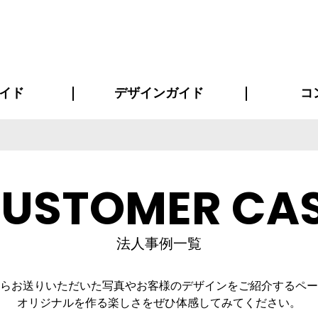
イド
デザインガイド
コ
ビスについて
について
について
ページ
の方へ
イド
方へ
質問
デザインテンシュミレーター
デザインテンプレート集
書体一覧（フォント集）
デザイン入稿について
デザイン料について
プリント・加工方法
デザインガイド
プリントサイズ
インクカラー
お客様
ニュー
シー
おす
読み
フォ
コート
ャツ
ピ
セットアップ・ジャージ
パーカー・スウェット
キャップ・バンダナ
販促・ノ
USTOMER CA
法人事例一覧
らお送りいただいた写真やお客様のデザインをご紹介するペー
オリジナルを作る楽しさをぜひ体感してみてください。