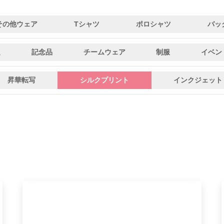
その他ウェア
Tシャツ
ポロシャツ
バッ
促
記念品
チームウェア
制服
イベン
昇華転写
シルクプリント
インクジェット