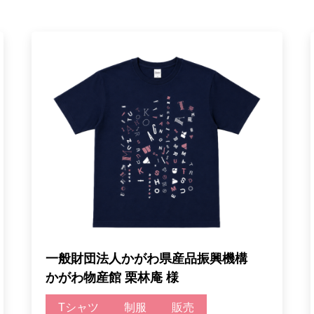
一般財団法人かがわ県産品振興機構
かがわ物産館 栗林庵 様
Tシャツ
制服
販売