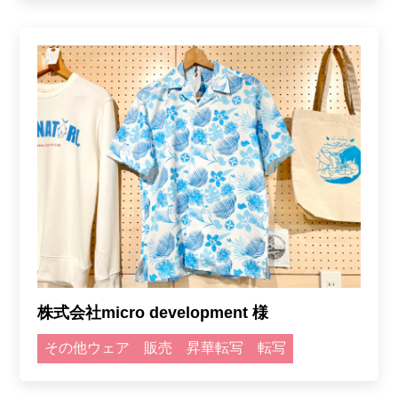
株式会社micro development 様
その他ウェア
販売
昇華転写
転写