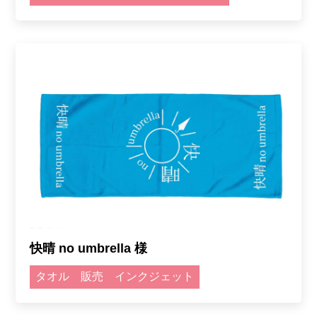
快晴 no umbrella 様
タオル
販売
インクジェット