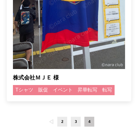
株式会社ＭＪＥ 様
Tシャツ
販促
イベント
昇華転写
転写
2
3
4