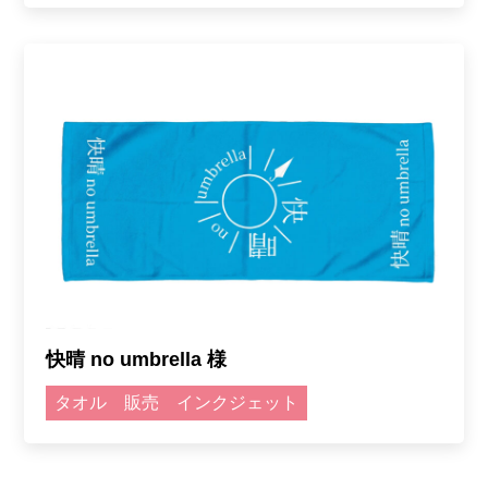
快晴 no umbrella 様
タオル
販売
インクジェット