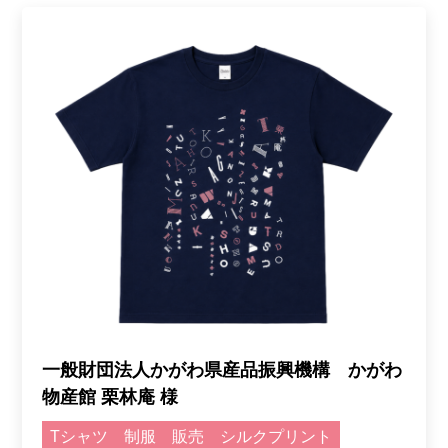
一般財団法人かがわ県産品振興機構 かがわ
物産館 栗林庵 様
Tシャツ
制服
販売
シルクプリント