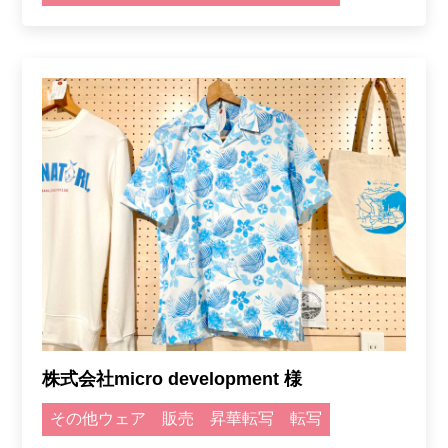
株式会社micro development 様
その他ウェア
販売
昇華転写
転写