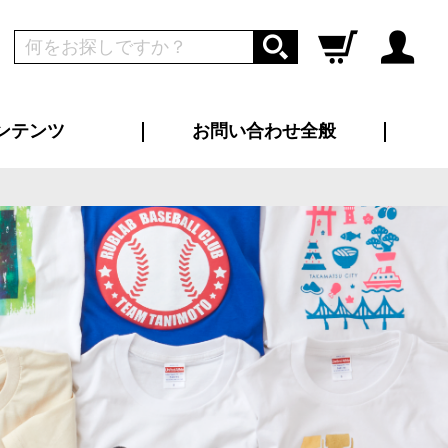
ンテンツ
お問い合わせ全般
ログイン
新規会員登録
ス（お知らせ）
インタビュー
ン別特集一覧
すめ特集一覧
物コンテンツ
トギャラリー
ンキング
法人事例
ラブログ
大口注文・法人向け
総合お問い合わせ
再注文・追加注文
サンプル貸し出し
カタログ請求
デザイン入稿
ツユニフォーム
り・横断幕
バッグ
カジュアルユニフォーム
靴・くつ下・サンダル
タオル