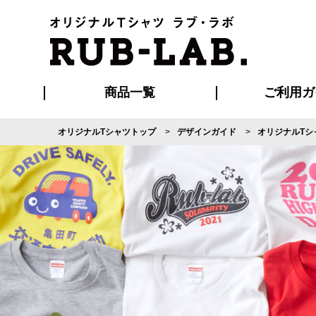
商品一覧
ご利用ガ
オリジナルTシャツトップ
デザインガイド
オリジナルTシ
発送・特急サー
マイページ会員
お支払い方法
版の保管期限
割引まとめ
はじめて
よくある
ご利用ガ
再注文の
ブルゾン・コート
Tシャツ
ハッピ
セットアップ
キャップ・
ポロシ