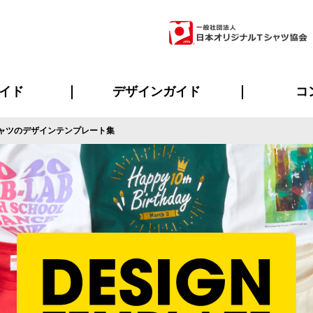
イド
デザインガイド
コ
ャツのデザインテンプレート集
ビスについて
のメリット
について
について
ページ
の方へ
ご質問
イド
方へ
デザインテンプレート集
デザインシミュレーター
書体一覧（フォント集）
デザイン入稿について
デザイン料について
プリント・加工一覧
デザインガイド
プリントサイズ
インクカラー
ニュー
お客様
シー
おす
読み
フォ
ラ
・ジャージ
バンダナ
ャツ
パーカー・スウェット
グッズ全般
ツナギ
スポー
のぼ