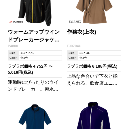
アップが可能!
ウォームアップウイン
作務衣(上衣)
ドブレーカージャケッ
P4800
FJ0704U
ト
Size
110〜XXL
Size
SS〜4L
Color
全4色
Color
全3色
ラブラボ価格 4,752円 〜
ラブラボ価格 6,188円(税込)
5,016円(税込)
上品な色合いで下衣と揃
運動時にぴったりのウイ
えられる、飲食店ユニフ
ンドブレーカー。撥水性
ォームとして人気の商品!
があるので雨天時にも!ウ
現場の声に応える内ポケ
ォームアップウインドブ
ットつきです。
レーカーパンツ(P4850)と
セットアップにできま
す。