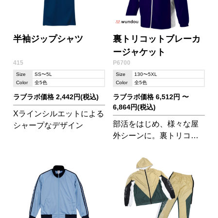
半袖ジップシャツ
裏トリコットブレーカ
ージャケット
415
P6700
Size
SS〜5L
Size
130〜5XL
Color
全5色
Color
全5色
ラブラボ価格 2,442円(税込)
ラブラボ価格 6,512円 〜
6,864円(税込)
Xラインシルエットによる
部活をはじめ、様々な屋
シャープなデザイン
外シーンに。裏トリコッ
トで暖かい秋冬に最適な
ウィンドブレーカーで
す。