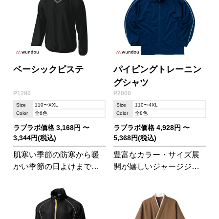
ベーシックピステ
パイピングトレーニン
グシャツ
P1280
P2000
Size
110〜XXL
Size
110〜4XL
Color
全6色
Color
全8色
ラブラボ価格 3,168円 〜
ラブラボ価格 4,928円 〜
3,344円(税込)
5,368円(税込)
肌寒い季節の防寒から暖
豊富なカラー・サイズ展
かい季節の日よけまで、
開が嬉しいジャージジャ
オールシーズン重宝する
ケットです。パイピング
アイテムです。チームで
トレーニングパンツ
揃えれば団結力アップ間
(P2050)やパイピングハー
違いなし!
フパンツ(P2080)とセット