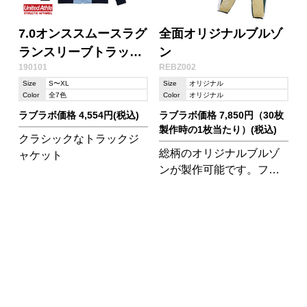
7.0オンススムースラグ
全面オリジナルブルゾ
ランスリーブトラック
ン
190101
REBZ002
ジャケット
Size
S〜XL
Size
オリジナル
Color
全7色
Color
オリジナル
ラブラボ価格 4,554円(税込)
ラブラボ価格 7,850円（30枚
製作時の1枚当たり）(税込)
クラシックなトラックジ
総柄のオリジナルブルゾ
ャケット
ンが製作可能です。フル
カラー印刷でデザインに
こだわったウェアをご希
望ならこちらのアイテム
はおすすめです。