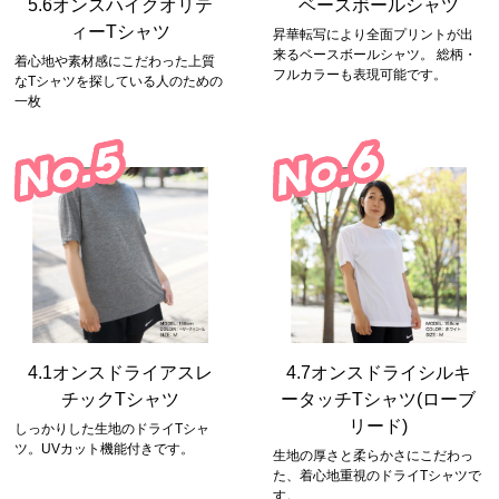
5.6オンスハイクオリテ
ベースボールシャツ
ィーTシャツ
昇華転写により全面プリントが出
来るベースボールシャツ。 総柄・
着心地や素材感にこだわった上質
フルカラーも表現可能です。
なTシャツを探している人のための
一枚
4.1オンスドライアスレ
4.7オンスドライシルキ
チックTシャツ
ータッチTシャツ(ローブ
リード)
しっかりした生地のドライTシャ
ツ。UVカット機能付きです。
生地の厚さと柔らかさにこだわっ
た、着心地重視のドライTシャツで
す。