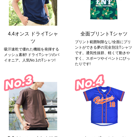
4.4オンス ドライTシャ
全面プリントTシャツ
ツ
プリント範囲制限なし!全面にプリ
ントができる夢の完全別注Tシャツ
吸汗速乾で優れた機能を発揮する
です。通気性抜群、軽くて動きや
メッシュ素材! ドライTシャツのパ
すく、スポーツやイベントにぴっ
イオニア。人気No.1のTシャツ!
たりです!