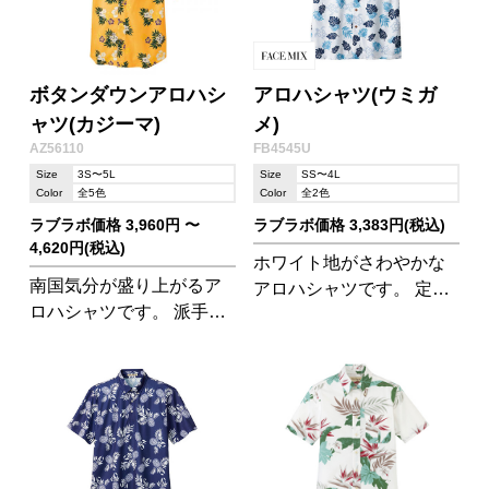
ボタンダウンアロハシ
アロハシャツ(ウミガ
ャツ(カジーマ)
メ)
AZ56110
FB4545U
Size
3S〜5L
Size
SS〜4L
Color
全5色
Color
全2色
ラブラボ価格 3,960円 〜
ラブラボ価格 3,383円(税込)
4,620円(税込)
ホワイト地がさわやかな
南国気分が盛り上がるア
アロハシャツです。 定番
ロハシャツです。 派手で
の花や葉っぱ柄のアロハ
目立ちますがきちんと感
シャツとは一味違う、ウ
も演出できるのが不思
ミガメ模様がユニーク!
議。 飲食店、イベントス
タッフ、宿泊施設のユニ
フォームとしてぜひどう
ぞ!