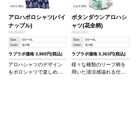
アロハポロシャツ(パイ
ボタンダウンアロハシ
ナップル)
ャツ(花全柄)
FB4548U
FB4518U
Size
SS〜4L
Size
SS〜4L
Color
全2色
Color
全3色
ラブラボ価格 3,960円(税込)
ラブラボ価格 5,363円(税込)
アロハシャツのデザイン
様々な種類のリーフ柄を
をポロシャツで楽しめる
用いた清涼感溢れる仕上
『アロハポロシャツ』 ポ
がりのアロハシャツで
リエステル100%で軽い速
す。襟元はボタンダウン
乾性のある素材です。
仕様のため、きちんと感
も演出できます。