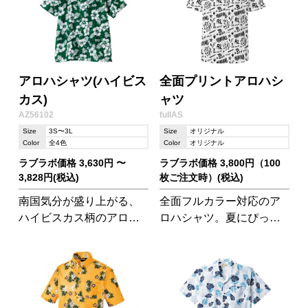
アロハシャツ(ハイビス
全面プリントアロハシ
カス)
ャツ
AZ56102
fullAS
Size
3S〜3L
Size
オリジナル
Color
全4色
Color
オリジナル
ラブラボ価格 3,630円 〜
ラブラボ価格 3,800円（100
3,828円(税込)
枚ご注文時）(税込)
南国気分が盛り上がる、
全面フルカラー対応のア
ハイビスカス柄のアロハ
ロハシャツ。夏にぴった
シャツ。 飲食店のユニフ
りの商品です。
ォームや団体旅行での目
印にも◎。