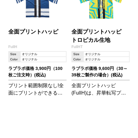
全面プリントハッピ
全面プリントハッピ
トロピカル生地
FullH
FullHT
Size
オリジナル
Size
オリジナル
Color
オリジナル
Color
オリジナル
ラブラボ価格 3,900円（100
ラブラボ価格 9,600円（30～
枚ご注文時）(税込)
39枚ご製作の場合）(税込)
プリント範囲制限なし!全
全面プリントハッピ
面にプリントができる夢
(FullH)は、昇華転写プリ
の完全別注ハッピです。
ントで全体にプリントを
柔らかくて動きやすい素
入れることができるハッ
材で、イベントにぴった
ピです。
りです!