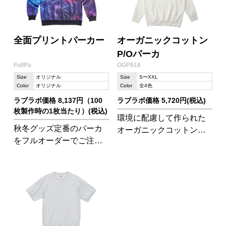
全面プリントパーカー
オーガニックコットン
P/Oパーカ
FullPa
OGP916
Size
オリジナル
Size
S〜XXL
Color
オリジナル
Color
全4色
ラブラボ価格 8,137円（100
ラブラボ価格 5,720円(税込)
枚製作時の1枚当たり）(税込)
環境に配慮して作られた
秋冬グッズ定番のパーカ
オーガニックコットン
をフルオーダーでご注文
100%のパーカ。
いただけます。 ポリエス
テル100%生地で保湿性、
速乾性に優れています!総
柄、ライン、切り替えし
など、デザインは無限大
です!