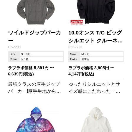
ワイルドジップパーカ
10.0オンス T/C ビッグ
ー
シルエット クルーネッ
CS2231
0562701
ク スウェット(裏起毛)
Size
S〜3XL
Size
M〜XL
Color
全5色
Color
全3色
ラブラボ価格 5,891円 〜
ラブラボ価格 3,905円 〜
6,639円(税込)
4,147円(税込)
最強クラスの厚手ジップ
ゆったりシルエットとサ
パーカー!厚手生地から演
イズ感にこだわった一枚
出されるタフでワイルド
で主役になる洗練された
な雰囲気は、特に20代
デザイン
&#65374;40代の男性に好
評です。