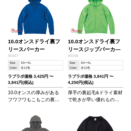
10.0オンスドライ裏フ
10.0オンスドライ裏フ
リースパーカー
リースジップパーカ―
00347
00348
Size
SS〜5L
Size
SS〜5L
Color
全12色
Color
全12色
ラブラボ価格 3,425円 〜
ラブラボ価格 3,841円 〜
3,841円(税込)
4,250円(税込)
10.0オンスの厚みがある
厚手の裏起毛&ドライ素材
フワフワもこもこの裏起
で乾きが早い優れものジ
毛生地ながら、ポリエス
ップパーカー
テル混紡で吸汗速乾性を
兼ね備えたカラフルなパ
ーカーです!