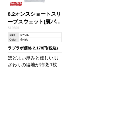
8.2オンスショートスリ
ーブスウェット(裏パイ
519801
ル)
Size
S〜XL
Color
全4色
ラブラボ価格 2,178円(税込)
ほどよい厚みと優しい肌
ざわりの編地が特徴 1枚で
スタイリングの主役にな
るトップス