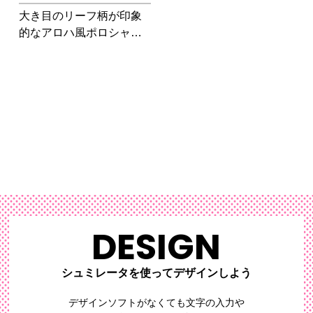
大き目のリーフ柄が印象
的なアロハ風ポロシャツ
です。衿はボタンダウン
仕様で、きちんとした清
涼感のある仕上がりで
す。
DESIGN
シュミレータを使ってデザインしよう
デザインソフトがなくても文字の入力や