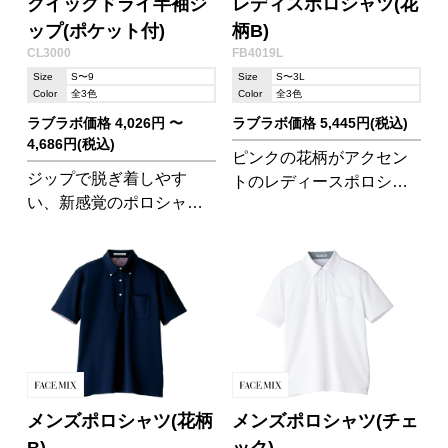
クイックドライ半袖ジ
レディスポロシャツ(花
ップ(ポケット付)
柄B)
CL3000
FB4019L
Size
S〜9
Size
S〜3L
Color
全3色
Color
全3色
ラブラボ価格 4,026円 〜
ラブラボ価格 5,445円(税込)
4,686円(税込)
ピンクの花柄がアクセン
ジップで脱ぎ着しやす
トのレディースポロシャ
い、新感覚のポロシャツ
ツ。オフィスでの好感度
です。吸汗速乾素材で、
も高いさわやかアイテム
透け防止加工も施されて
です。コンフォートセン
あります。
サーで、汗による冷えや
ベトつきを抑え快適な着
心地。
メンズポロシャツ(花柄
メンズポロシャツ(チェ