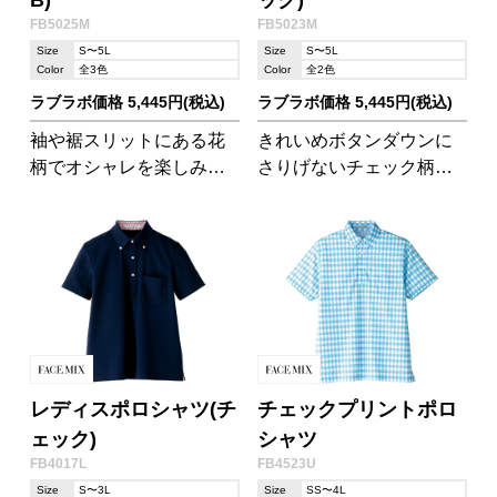
B)
ック)
FB5025M
FB5023M
Size
S〜5L
Size
S〜5L
Color
全3色
Color
全2色
ラブラボ価格 5,445円(税込)
ラブラボ価格 5,445円(税込)
袖や裾スリットにある花
きれいめボタンダウンに
柄でオシャレを楽しみつ
さりげないチェック柄が
つ清潔感をアピール。見
ポイント!清潔感をキープ
た目だけではなく、コン
しながらオシャレが楽し
フォートセンサーが着心
めます。生地には快適な
地を快適に保ちます。
着心地を保つコンフォー
トセンサー採用。
レディスポロシャツ(チ
チェックプリントポロ
ェック)
シャツ
FB4017L
FB4523U
Size
S〜3L
Size
SS〜4L