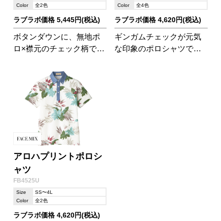
Color
全2色
Color
全4色
ラブラボ価格 5,445円(税込)
ラブラボ価格 4,620円(税込)
ボタンダウンに、無地ポ
ギンガムチェックが元気
ロ×襟元のチェック柄でカ
な印象のポロシャツで
ジュアルすぎない清潔感!
す。衿はすっきりとした
ストレッチが効いており
ボタンダウン仕様。
動きやすく、抜群の吸水
速乾性で爽快な着心地を
キープ。
アロハプリントポロシ
ャツ
FB4525U
Size
SS〜4L
Color
全2色
ラブラボ価格 4,620円(税込)