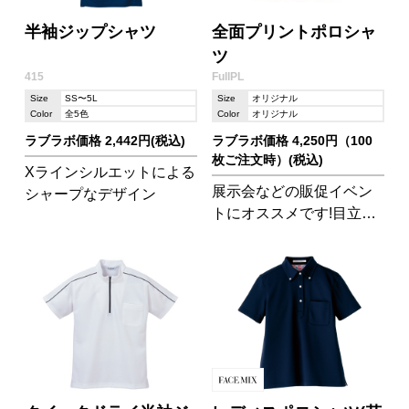
半袖ジップシャツ
全面プリントポロシャ
ツ
415
FullPL
Size
SS〜5L
Size
オリジナル
Color
全5色
Color
オリジナル
ラブラボ価格 2,442円(税込)
ラブラボ価格 4,250円（100
枚ご注文時）(税込)
Xラインシルエットによる
展示会などの販促イベン
シャープなデザイン
トにオススメです!目立つ
デザインで宣伝効果も抜
群です!