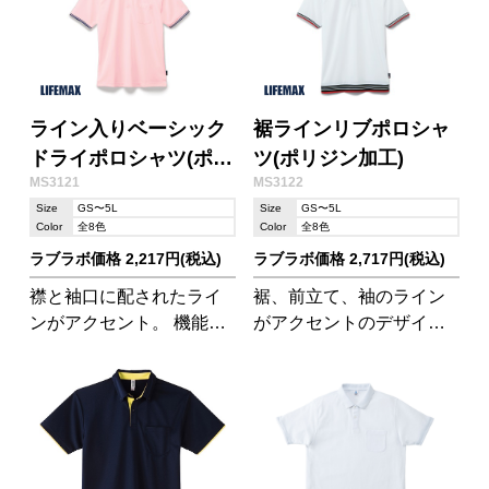
ライン入りベーシック
裾ラインリブポロシャ
ドライポロシャツ(ポリ
ツ(ポリジン加工)
MS3121
MS3122
ジン加工)
Size
GS〜5L
Size
GS〜5L
Color
全8色
Color
全8色
ラブラボ価格 2,217円(税込)
ラブラボ価格 2,717円(税込)
襟と袖口に配されたライ
裾、前立て、袖のライン
ンがアクセント。 機能性
がアクセントのデザイン
素材の「ポリジンドライ
ポロシャツ 機能性素材の
ポロ」シリーズ
「ポリジンドライポロ」
シリーズ