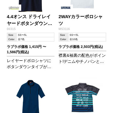
4.4オンス ドライレイ
2WAYカラーポロシャ
ヤードボタンダウンポ
ツ
00315
MS3116
ロシャツ(ポケット付)
Size
SS〜5L
Size
SS〜5L
Color
全7色
Color
全10色
ラブラボ価格 1,415円 〜
ラブラボ価格 2,503円(税込)
1,586円(税込)
襟裏&袖裏の配色がポイン
レイヤードポロシャツに
ト!デニムやチノパンとの
ボタンダウンタイプが登
相性も抜群なので、スポ
場
ーツイベントやオフィス
カジュアルに最適。