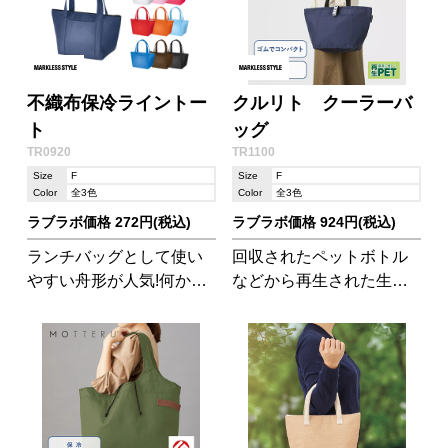
不織布保冷ライントー
クルリト クーラーバ
ト
ッグ
TR0920
TR1100
Size
F
Size
F
Color
全3色
Color
全3色
ラブラボ価格 272円(税込)
ラブラボ価格 924円(税込)
ランチバッグとして使い
回収されたペットボトル
やすい舟形が人気!何かと
などから再生された生地
便利な外ポケット付きも
を使用した環境にやさし
嬉しいポイントです♪
いクーラーバッグです。