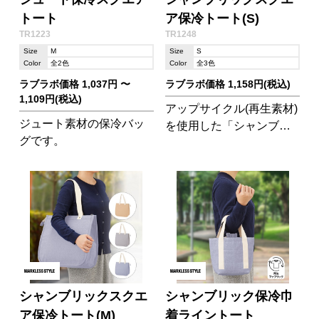
トート
ア保冷トート(S)
TR1223
TR1248
Size
M
Size
S
Color
全2色
Color
全3色
ラブラボ価格 1,037円 〜
ラブラボ価格 1,158円(税込)
1,109円(税込)
アップサイクル(再生素材)
ジュート素材の保冷バッ
を使用した「シャンブリ
グです。
ック」シリーズの保冷バ
ッグです。
シャンブリックスクエ
シャンブリック保冷巾
ア保冷トート(M)
着ライントート