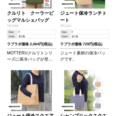
クルリト クーラービ
ジュート保冷ランチト
ッグマルシェバッグ
ート
TR1096
TR1222
Size
F
Size
F
Color
全3色
Color
全1色
ラブラボ価格 2,064円(税込)
ラブラボ価格 729円(税込)
MOTTERUクルリトシリ
ジュート素材の保冷バッ
ーズに保冷バッグが登場
グです。
しました。 クルリトの特
徴であるゴムがついてお
り、未使用時は折りたた
んでコンパクトに持ち運
ぶことができます。
ジュート保冷スクエア
シャンブリックスクエ