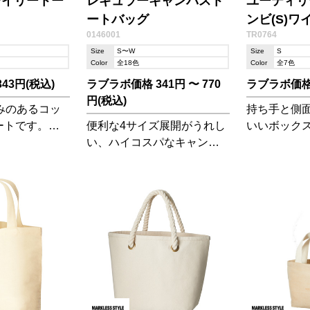
デイリートー
レギュラーキャンバスト
ユーティリ
ートバッグ
ンビ(S)ワ
0146001
TR0764
Size
S〜W
Size
S
Color
全18色
Color
全7色
43円(税込)
ラブラボ価格 341円 〜 770
ラブラボ価格 
円(税込)
みのあるコッ
持ち手と側
ートです。ち
便利な4サイズ展開がうれし
いいボック
出かけやラン
い、ハイコスパなキャンバ
ッグです!ち
入れるのにち
ストートバッグ
かけにぴっ
イズで使い勝
す。