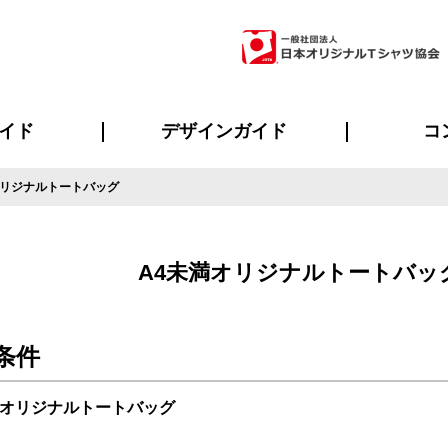
イド
デザインガイド
コ
オリジナルトートバッグ
ビスについて
のメリット
について
について
ページ
の方へ
ご質問
イド
方へ
デザインテンプレート集
デザインシミュレーター
書体一覧（フォント集）
デザイン入稿について
デザイン料について
プリント・加工一覧
デザインガイド
プリントサイズ
インクカラー
ニュー
お客様
シー
おす
読み
フォ
ラ
・ジャージ
バンダナ
ャツ
パーカー・スウェット
グッズ全般
ツナギ
スポー
のぼ
A4未満オリジナルトートバッ
条件
満オリジナルトートバッグ