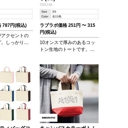
TR0748
Size
SS
Color
全13色
787円(税込)
ラブラボ価格 251円 〜 315
円(税込)
がアクセントの
グ。しっかりし
10オンスで厚みのあるコッ
嬉しい。ランチ
トン生地のトートです。ち
いいサイズのSサ
ょっとしたお出かけに適し
たサイズで、鞄に忍ばせて
バッグインバッグとしても
ご利用いただけます。