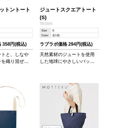
ットントート
ジュートスクエアトート
(S)
TR1004
Size
S
Color
全1色
358円(税込)
ラブラボ価格 294円(税込)
ートと、しなや
天然素材のジュートを使用
ンを織り混ぜ
した地球にやさしいバッ
いナチュラルト
グ。ランチタイムのお弁当
チバッグとして
などの持ち歩きや、ちょっ
お散歩の際など
としたお出かけ時のバッグ
いサイズです。
にぴったりなサイズです。