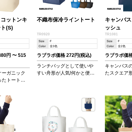
クコットンキ
不織布保冷ライントート
キャンバス
(S)
ッシュ
TR0920
TR1081
Size
F
Size
F
Color
全3色
Color
全2色
0円 〜 515
ラブラボ価格 272円(税込)
ラブラボ価格 
ランチバッグとして使いや
キャンバス
オーガニック
すい舟形が人気!何かと便利
たスクエア
ったトートバ
な外ポケット付きも嬉しい
ュです。
トートとして
ポイントです♪
イズです。