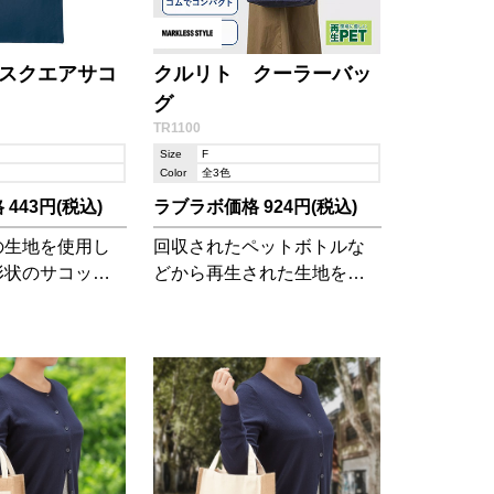
スクエアサコ
クルリト クーラーバッ
グ
TR1100
Size
F
Color
全3色
443円(税込)
ラブラボ価格 924円(税込)
の生地を使用し
回収されたペットボトルな
形状のサコッシ
どから再生された生地を使
用した環境にやさしいクー
ラーバッグです。