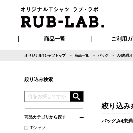
商品一覧
ご利用ガ
オリジナルTシャツトップ
商品一覧
バッグ
A4未満
発送・特急サー
マイページ会員
お支払い方法
版の保管期限
割引まとめ
はじめて
よくある
ご利用ガ
再注文の
ブルゾン・コート
Tシャツ
ハッピ
セットアップ
キャップ・
ポロシ
絞り込み検索
絞り込み
商品カテゴリから探す
バッグ,A4未
Tシャツ