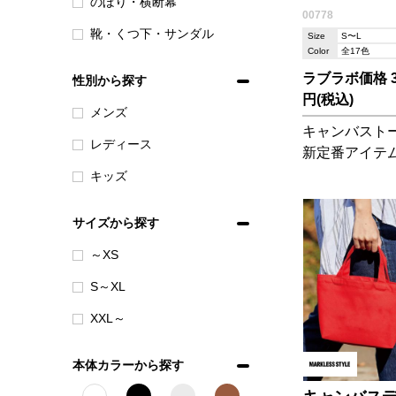
のぼり・横断幕
00778
靴・くつ下・サンダル
Size
S〜L
Color
全17色
ラブラボ価格 31
性別から探す
円(税込)
メンズ
キャンバスト
レディース
新定番アイテム
に豊富なカラ
キッズ
開が魅力です。 ※新
136サファリ/
サイズから探す
リーン/223
～XS
ク は2024
定です。
S～XL
XXL～
本体カラーから探す