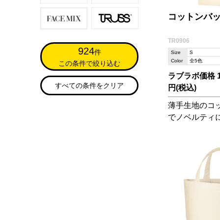
コットンバッグ
TR0906
924
件
Size
S
Color
全5色
この条件で絞り込む
ラブラボ価格 15
すべての条件をクリア
円(税込)
薄手生地のコ
でノベルティに
ンチトートと
のお散歩時に
です。