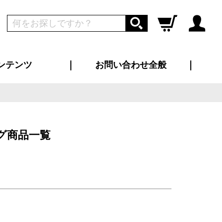
ンテンツ
お問い合わせ全般
ログイン
新規会員登録
ス（お知らせ）
インタビュー
ン別特集一覧
すめ特集一覧
物コンテンツ
トギャラリー
ンキング
法人事例
ラブログ
大口注文・法人向け
総合お問い合わせ
再注文・追加注文
サンプル貸し出し
カタログ請求
デザイン入稿
ツユニフォーム
り・横断幕
バッグ
カジュアルユニフォーム
靴・くつ下・サンダル
タオル
グ商品一覧