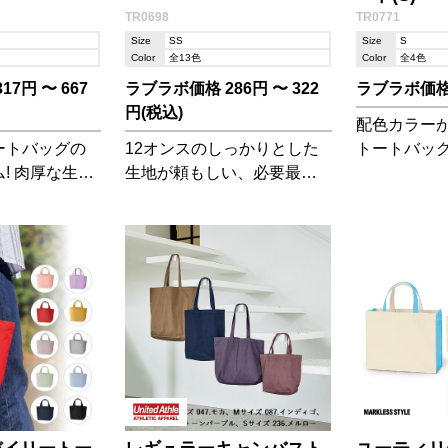
TR0698
TR0771
Size
SS
Size
S
Color
全13色
Color
全4色
7円 〜 667
ラブラボ価格 286円 〜 322
ラブラボ価格 
円(税込)
配色カラー
ートバッグの
12オンスのしっかりとした
トートバッ
! 肉厚な生地
生地が頼もしい、必要最低
た底マチが
ーとサイズ展
限の荷物をまとめられるサ
にちょうど
色の
イズのトートバッグです。
イズです。
037アーミーグ
カラー展開が豊富なのが嬉
スモークブラッ
しい!
年5月より入荷予