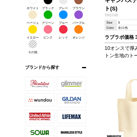
キャンバス
ト(S)
ホワイト
ブラック
グレー
ブラウン
TR0749
Size
S
ベージュ
グリーン
ブルー
パープル
Color
全11色
ラブラボ価格 3
イエロー
ピンク
レッド
オレンジ
10オンスで厚
その他
トン生地のト
ょっとしたお
ブランドから探す
チボックスを
ょうどいいサ
手抜群!