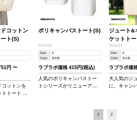
ードコットン
ポリキャンバストート(S)
ジュート&
ート(S)
ケットトート
TR1209
TR1214
Size
S
Size
S
Color
全4色
Color
全1色
51円 〜
ラブラボ価格 415円(税込)
ラブラボ価格 
人気のポリキャンバストー
大人気のジ
ドコットンを
トシリーズがリニューアル
に、キャン
トトート お
いたしました。
合わせた「
ょっとしたお
バス」シリ
タリのサイズ
しました。
1
2