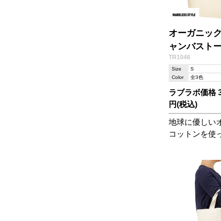
オーガニッ
ャンバストート
TR1046
Size
S
Color
全3色
ラブラボ価格 38
円(税込)
地球に優しい
コットンを使
ッグ。ランチ
ぴったりのサ