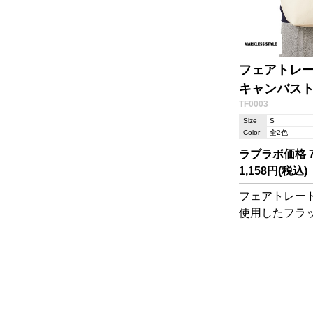
フェアトレ
キャンバスト
TF0003
Size
S
Color
全2色
ラブラボ価格 7
1,158円(税込)
フェアトレー
使用したフラッ
弁当入れやち
出かけにピッ
です。