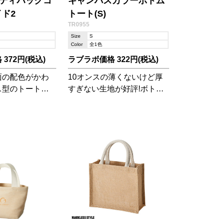
ティバッグコ
キャンバスカラーボトム
イド2
トート(S)
TR0955
Size
S
Color
全1色
372円(税込)
ラブラボ価格 322円(税込)
面の配色がかわ
10オンスの薄くないけど厚
ス型のトートバ
すぎない生地が好評!ボトム
ょっとしたお出
部分の配色がかわいいコン
たりのサイズで
パクトなトートバッグで
す。