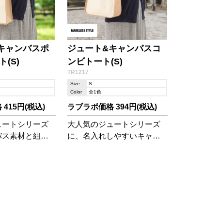
キャンバスポ
ジュート&キャンバスコ
(S)
ンビトート(S)
TR1217
Size
S
Color
全1色
415円(税込)
ラブラボ価格 394円(税込)
ュートシリーズ
大人気のジュートシリーズ
バス素材と組み
に、名入れしやすいキャン
ジュート&キャン
バス素材と組み合わせた
ーズが登場いた
「ジュート&キャンバス」シ
リーズが登場です!