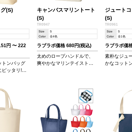
(S)
キャンバスマリントート
ジュートコ
(S)
(S)
TR0947
TR0961
Size
S
Size
S
Color
全4色
Color
全1色
1円 〜 222
ラブラボ価格 680円(税込)
ラブラボ価格 
太めのロープハンドルで、
素朴なジュ
ットンバッグ
爽やかなマリンテイストの
かなコット
ピッタリ!ラ
トートバッグです!マチもあ
た、品の良
してやペット
るので見た目以上の収納力!
ート。ラン
最適なサイズ
やペットの
に使いやす