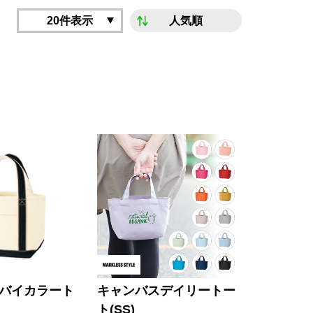
20件表示
人気順
バイカラート
キャンバスデイリートー
ト(SS)